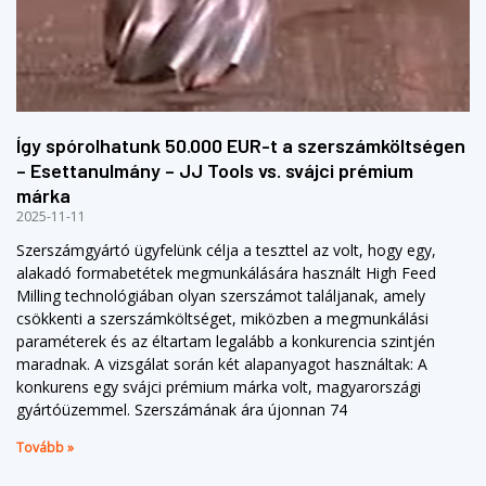
Így spórolhatunk 50.000 EUR-t a szerszámköltségen
– Esettanulmány – JJ Tools vs. svájci prémium
márka
2025-11-11
Szerszámgyártó ügyfelünk célja a teszttel az volt, hogy egy,
alakadó formabetétek megmunkálására használt High Feed
Milling technológiában olyan szerszámot találjanak, amely
csökkenti a szerszámköltséget, miközben a megmunkálási
paraméterek és az éltartam legalább a konkurencia szintjén
maradnak. A vizsgálat során két alapanyagot használtak: A
konkurens egy svájci prémium márka volt, magyarországi
gyártóüzemmel. Szerszámának ára újonnan 74
Tovább »