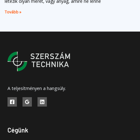
létezik olyan méret, vagy anyag, amire ne lenne
Tovább »
A teljesítményen a hangsúly.
Cégünk