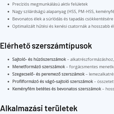
Precíziós megmunkálású aktív felületek
Nagy szilárdságú alapanyag (HSS, PM-HSS, keményfé
Bevonatos élek a súrlódás és tapadás csökkentésére
Optimalizált hűtési és kenési csatornák a hosszabb 
Elérhető szerszámtípusok
Sajtoló- és húzószerszámok
– alkatrészformázáshoz,
Menetformázó szerszámok
– forgácsmentes menetké
Szegecselő- és peremező szerszámok
– lemezalkatré
Profilformázó és vágó-sajtoló szerszámok
– összetet
Keményfém betétes és bevonatos szerszámok
– hoss
Alkalmazási területek