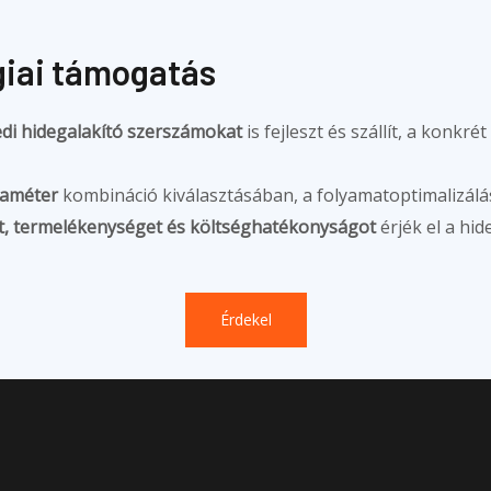
giai támogatás
di hidegalakító szerszámokat
is fejleszt és szállít, a konkr
améter
kombináció kiválasztásában, a folyamatoptimalizálá
, termelékenységet és költséghatékonyságot
érjék el a hid
Érdekel