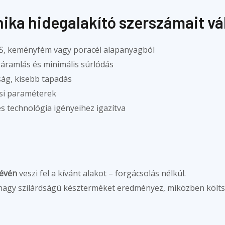
ika hidegalakító szerszámait vá
S, keményfém vagy poracél alapanyagból
áramlás és minimális súrlódás
ság, kisebb tapadás
ási paraméterek
s technológia igényeihez igazítva
révén
veszi fel a kívánt alakot – forgácsolás nélkül.
és nagy szilárdságú készterméket eredményez, miközben köl