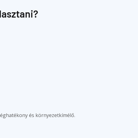
lasztani?
tséghatékony és környezetkímélő.