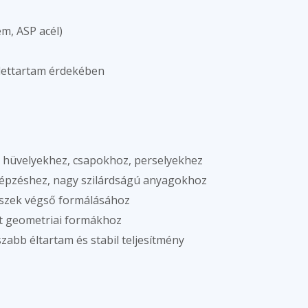
m, ASP acél)
élettartam érdekében
 hüvelyekhez, csapokhoz, perselyekhez
pzéshez, nagy szilárdságú anyagokhoz
szek végső formálásához
t geometriai formákhoz
zabb éltartam és stabil teljesítmény