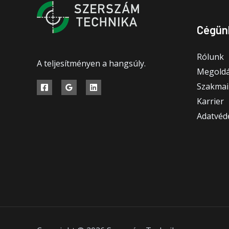
Cégün
Rólunk
A teljesítményen a hangsúly.
Megoldá
Szakmai
Karrier
Adatvéde