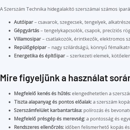
A Szerszám Technika hidegalakító szerszámai számos ipará
Autóipar
– csavarok, szegecsek, tengelyek, alkatrés
Gépgyártás
– tengelykapcsolók, csapok, precíziós rö
Villamosipar
– csatlakozók, érintkezők, elektromos s
Repülőgépipar
– nagy szilárdságú, könnyű fémalkat
Energetika és építőipar
– szerkezeti elemek, kötőelem
Mire figyeljünk a használat sorá
Megfelelő kenés és hűtés:
elengedhetetlen a szerszá
Tiszta alapanyag és pontos előalak:
a szerszám kopás
Szerszámfelület karbantartása:
polírozás és bevonat
Megfelelő présgép és merevség:
a pontosság és egye
Rendszeres ellenőrzés:
időben felismerhető kopás és