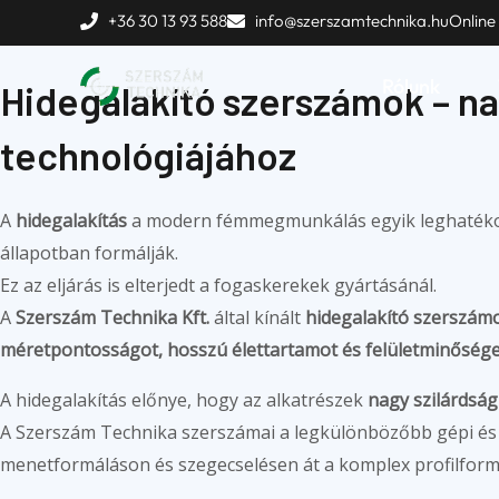
Skip
Kezdőlap
»
Termékek
»
Fogaskerék gyártás
»
Hidegalakító
+36 30 13 93 588
info@szerszamtechnika.hu
Online
to
content
Rólunk
Hidegalakító szerszámok – n
technológiájához
A
hidegalakítás
a modern fémmegmunkálás egyik leghatékon
állapotban formálják.
Ez az eljárás is elterjedt a fogaskerekek gyártásánál.
A
Szerszám Technika Kft.
által kínált
hidegalakító szerszám
méretpontosságot, hosszú élettartamot és felületminősége
A hidegalakítás előnye, hogy az alkatrészek
nagy szilárdság
A Szerszám Technika szerszámai a legkülönbözőbb gépi és au
menetformáláson és szegecselésen át a komplex profilform