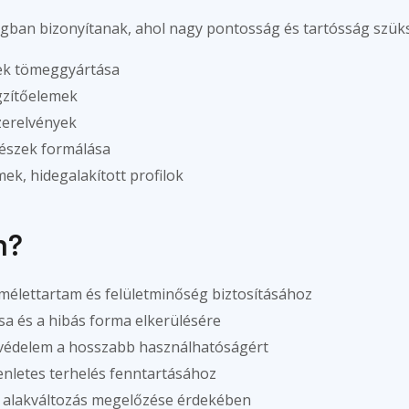
gban bizonyítanak, ahol nagy pontosság és tartósság szük
zek tömeggyártása
gzítőelemek
zerelvények
részek formálása
ek, hidegalakított profilok
n?
mélettartam és felületminőség biztosításához
a és a hibás forma elkerülésére
védelem a hosszabb használhatóságért
nletes terhelés fenntartásához
 alakváltozás megelőzése érdekében