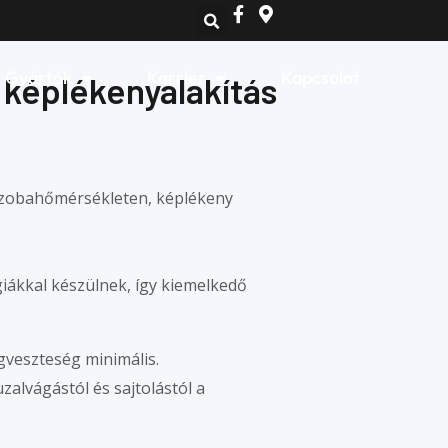
Open Gyártók
Open Karrier
Gyártók
Karrier
Kapcsolat
 képlékenyalakítás
szobahőmérsékleten, képlékeny
ákkal készülnek, így kiemelkedő
gveszteség minimális.
alvágástól és sajtolástól a