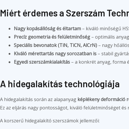
Miért érdemes a Szerszám Techn
Nagy kopásállóság és éltartam
– kiváló minőségű HS
Precíz geometria és felületminőség
– optimális anyag
Speciális bevonatok (TiN, TiCN, AlCrN)
– nagy hőálló
Kiváló mérettartás nagy sorozatban is
– stabil gyárt
Egyedi szerszámkialakítás
– a konkrét anyag, forma é
A hidegalakítás technológiája
A hidegalakítás során az alapanyag
képlékeny deformáció 
Ez az eljárás nagy pontosságot, kiváló felületminőséget 
A korszerű hidegalakító szerszámok jellemzői: