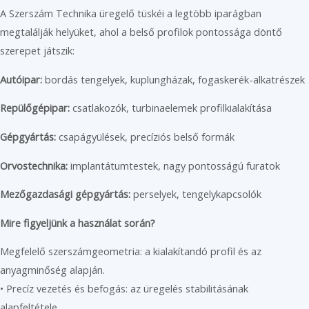
A Szerszám Technika üregelő tüskéi a legtöbb iparágban
megtalálják helyüket, ahol a belső profilok pontossága döntő
szerepet játszik:
Autóipar:
bordás tengelyek, kuplungházak, fogaskerék-alkatrészek
Repülőgépipar:
csatlakozók, turbinaelemek profilkialakítása
Gépgyártás:
csapágyülések, precíziós belső formák
Orvostechnika:
implantátumtestek, nagy pontosságú furatok
Mezőgazdasági gépgyártás:
perselyek, tengelykapcsolók
Mire figyeljünk a használat során?
Megfelelő szerszámgeometria: a kialakítandó profil és az
anyagminőség alapján.
• Precíz vezetés és befogás: az üregelés stabilitásának
alapfeltétele.