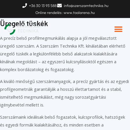
Skip
Kezdőlap
»
Termékek
»
Üregelés
»
Üregelő tüskék
+36 30 13 93 588
info@szerszamtechnika.hu
to
Online rendelés: www.toolarena.hu
content
Üregelő tüskék
A precíz belső profilmegmunkálás alapja a jól megválasztott
üregelő szerszám. A Szerszám Technika Kft. kínálatában elérhető
üregelő tüskék a legkülönfélébb belső alakzatok kialakítására
kínálnak megoldást – az egyszerű kulcsnyílásoktól egészen a
komplex bordázatokig és fogazatokig.
A kiváló minőségű szerszámanyagok, a precíz gyártás és az egyedi
profilgeometriák garantálják a hosszú élettartamot és a stabil,
ismételhető megmunkálást, még nagy sorozatgyártási
igénybevétel mellett is.
Szerszámaink ideálisak belső fogazatok, kulcsprofilok, hatszögek
és egyedi formák kialakításához, és minden esetben a