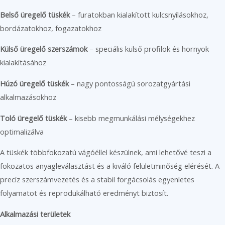
Belső üregelő tüskék
– furatokban kialakított kulcsnyílásokhoz,
bordázatokhoz, fogazatokhoz
Külső üregelő szerszámok
– speciális külső profilok és hornyok
kialakításához
Húzó üregelő tüskék
– nagy pontosságú sorozatgyártási
alkalmazásokhoz
Toló üregelő tüskék
– kisebb megmunkálási mélységekhez
optimalizálva
A tüskék többfokozatú vágóéllel készülnek, ami lehetővé teszi a
fokozatos anyagleválasztást és a kiváló felületminőség elérését. A
precíz szerszámvezetés és a stabil forgácsolás egyenletes
folyamatot és reprodukálható eredményt biztosít.
Alkalmazási területek