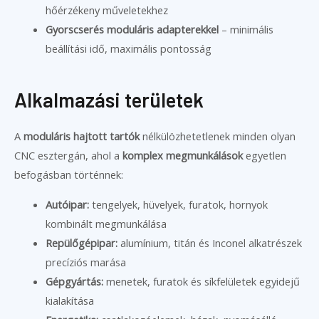
hőérzékeny műveletekhez
Gyorscserés moduláris adapterekkel
– minimális
beállítási idő, maximális pontosság
Alkalmazási területek
A
moduláris hajtott tartók
nélkülözhetetlenek minden olyan
CNC esztergán, ahol a
komplex megmunkálások
egyetlen
befogásban történnek:
Autóipar:
tengelyek, hüvelyek, furatok, hornyok
kombinált megmunkálása
Repülőgépipar:
alumínium, titán és Inconel alkatrészek
precíziós marása
Gépgyártás:
menetek, furatok és síkfelületek egyidejű
kialakítása