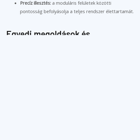
Precíz illesztés:
a moduláris felületek közötti
pontosság befolyásolja a teljes rendszer élettartamát.
Egyedi megoldások és
technológiai támogatás
A
Szerszám Technika Kft.
nemcsak standard hajtott tartókat
kínál, hanem
egyedi moduláris konfigurációkat
is, amelyek
pontosan az Ön gépéhez, munkadarabjához és
megmunkálási igényeihez illeszkednek.
Szakértő csapatunk segít a megfelelő
modul–adapter–
szerszám kombináció
kiválasztásában, hogy a gyártás
stabil,
gyors és precíz
legyen – ciklusról ciklusra.