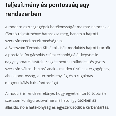
teljesítmény és pontosság egy
rendszerben
A modern esztergagépek hatékonyságát ma már nemcsak a
főorsó teljesítménye határozza meg, hanem a
hajtott
szerszámrendszerek
minősége is.
A
Szerszám Technika Kft.
által kínált
moduláris hajtott tartók
a precíziós forgácsolás csúcstechnológiáját képviselik:
nagy nyomatékátvitelt, rezgésmentes működést és gyors
szerszámváltást biztosítanak – minden CNC esztergagéphez,
ahol a pontosság, a termelékenység és a rugalmas
megmunkálás kulcsfontosságú.
A moduláris rendszer előnye, hogy egyetlen tartó többféle
szerszámkonfigurációval használható, így
csökken az
állásidő, nő a hatékonyság és egyszerűsödik a karbantartás
.