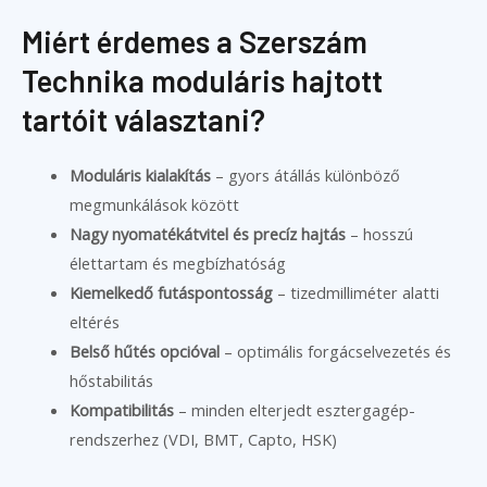
Miért érdemes a Szerszám
Technika moduláris hajtott
tartóit választani?
Moduláris kialakítás
– gyors átállás különböző
megmunkálások között
Nagy nyomatékátvitel és precíz hajtás
– hosszú
élettartam és megbízhatóság
Kiemelkedő futáspontosság
– tizedmilliméter alatti
eltérés
Belső hűtés opcióval
– optimális forgácselvezetés és
hőstabilitás
Kompatibilitás
– minden elterjedt esztergagép-
rendszerhez (VDI, BMT, Capto, HSK)