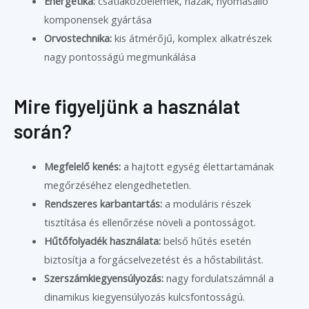
Energetika:
csatlakozóelemek, házak, nyomásálló
komponensek gyártása
Orvostechnika:
kis átmérőjű, komplex alkatrészek
nagy pontosságú megmunkálása
Mire figyeljünk a használat
során?
Megfelelő kenés:
a hajtott egység élettartamának
megőrzéséhez elengedhetetlen.
Rendszeres karbantartás:
a moduláris részek
tisztítása és ellenőrzése növeli a pontosságot.
Hűtőfolyadék használata:
belső hűtés esetén
biztosítja a forgácselvezetést és a hőstabilitást.
Szerszámkiegyensúlyozás:
nagy fordulatszámnál a
dinamikus kiegyensúlyozás kulcsfontosságú.