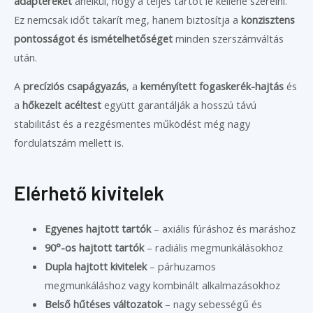
adaptereket
anélkül, hogy a teljes tartót le kellene szerelni.
Ez nemcsak időt takarít meg, hanem biztosítja a
konzisztens
pontosságot és ismételhetőséget
minden szerszámváltás
után.
A
precíziós csapágyazás
, a
keményített fogaskerék-hajtás
és
a
hőkezelt acéltest
együtt garantálják a hosszú távú
stabilitást és a rezgésmentes működést még nagy
fordulatszám mellett is.
Elérhető kivitelek
Egyenes hajtott tartók
– axiális fúráshoz és maráshoz
90°-os hajtott tartók
– radiális megmunkálásokhoz
Dupla hajtott kivitelek
– párhuzamos
megmunkáláshoz vagy kombinált alkalmazásokhoz
Belső hűtéses változatok
– nagy sebességű és