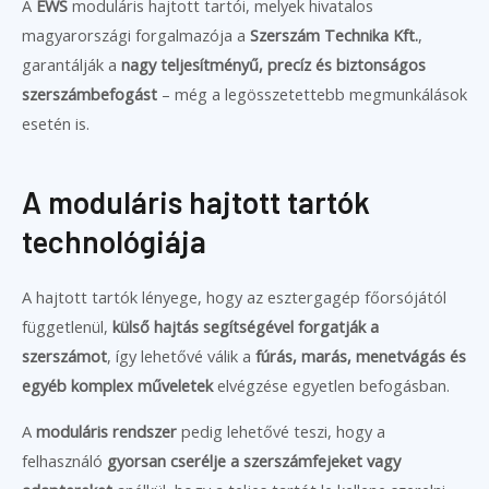
A
EWS
moduláris hajtott tartói, melyek hivatalos
magyarországi forgalmazója a
Szerszám Technika Kft.
,
garantálják a
nagy teljesítményű, precíz és biztonságos
szerszámbefogást
– még a legösszetettebb megmunkálások
esetén is.
A moduláris hajtott tartók
technológiája
A hajtott tartók lényege, hogy az esztergagép főorsójától
függetlenül,
külső hajtás segítségével forgatják a
szerszámot
, így lehetővé válik a
fúrás, marás, menetvágás és
egyéb komplex műveletek
elvégzése egyetlen befogásban.
A
moduláris rendszer
pedig lehetővé teszi, hogy a
felhasználó
gyorsan cserélje a szerszámfejeket vagy