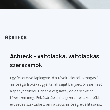
Achteck - váltólapka, váltólapkás
szerszámok
Egy feltörekvő lapkagyártó a távoli keletről. Kimagasló
minőségű lapkákat gyártanak saját bányáikból származó
alapanyagaikból. Habár a cég fiatal, de ez senkit ne
tévesszen meg. Felvásárlással megszerezték azt a több
évtizedes szaktudást, ami a csúcsminőség előállításához