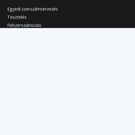
Egyedi szerszámtervezés
Tesztelés
Felszerszámozás
Szerszámraktározás
Szerszámtartó felújítás
Szerviz
Tokmánypofa-választó
Elérhetőségek
Kapcsolat
+36 30 13 93 588
info@szerszamtechnika.hu