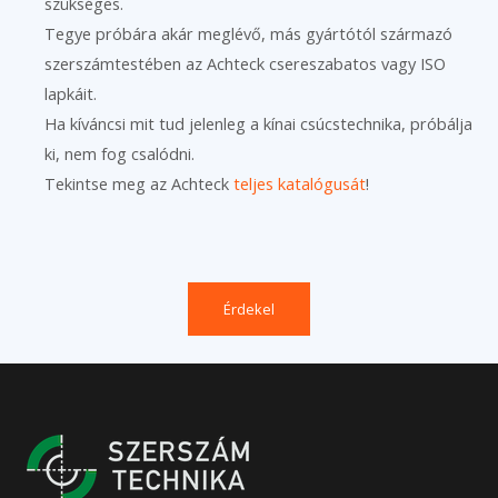
szükséges.
Tegye próbára akár meglévő, más gyártótól származó
szerszámtestében az Achteck csereszabatos vagy ISO
lapkáit.
Ha kíváncsi mit tud jelenleg a kínai csúcstechnika, próbálja
ki, nem fog csalódni.
Tekintse meg az Achteck
teljes katalógusát
!
Érdekel