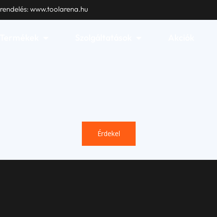
 rendelés: www.toolarena.hu
Open Termékek
Open Szolgáltatások
Termékek
Szolgáltatások
Akciók
Érdekel