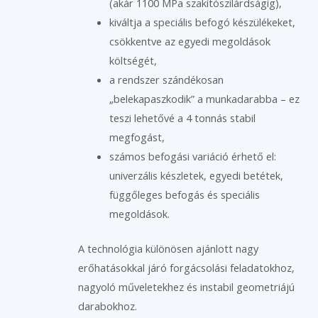
(akár 1100 MPa szakítószilárdságig),
kiváltja a speciális befogó készülékeket,
csökkentve az egyedi megoldások
költségét,
a rendszer szándékosan
„belekapaszkodik” a munkadarabba – ez
teszi lehetővé a 4 tonnás stabil
megfogást,
számos befogási variáció érhető el:
univerzális készletek, egyedi betétek,
függőleges befogás és speciális
megoldások.
A technológia különösen ajánlott nagy
erőhatásokkal járó forgácsolási feladatokhoz,
nagyoló műveletekhez és instabil geometriájú
darabokhoz.