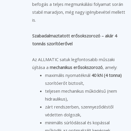
befogás a teljes megmunkálási folyamat során
stabil maradjon, még nagy igénybevétel mellett
is.
Szabadalmaztatott erősokszorozó – akár 4
tonnás szorítóerővel
Az ALLMATIC satuk legfontosabb műszaki
újítása a
mechanikus erősokszorozó
, amely:
maximális nyomatéknál
40 kN (4 tonna)
szorítóerőt biztosít,
teljesen mechanikus működésű (nem
hidraulikus),
zárt rendszerben, szennyeződéstől
védetten dolgozik,
minimális súrlódással és kopással
működik az optimalizált kenésnek