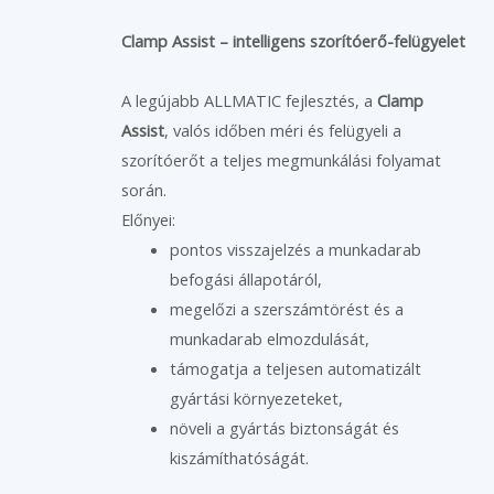
Clamp Assist – intelligens szorítóerő-felügyelet
A legújabb ALLMATIC fejlesztés, a
Clamp
Assist
, valós időben méri és felügyeli a
szorítóerőt a teljes megmunkálási folyamat
során.
Előnyei:
pontos visszajelzés a munkadarab
befogási állapotáról,
megelőzi a szerszámtörést és a
munkadarab elmozdulását,
támogatja a teljesen automatizált
gyártási környezeteket,
növeli a gyártás biztonságát és
kiszámíthatóságát.