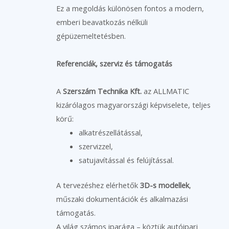
Ez a megoldás különösen fontos a modern,
emberi beavatkozás nélküli
gépüzemeltetésben.
Referenciák, szerviz és támogatás
A
Szerszám Technika Kft.
az ALLMATIC
kizárólagos magyarországi képviselete, teljes
körű:
alkatrészellátással,
szervizzel,
satujavítással és felújítással.
A tervezéshez elérhetők
3D-s modellek
,
műszaki dokumentációk és alkalmazási
támogatás.
A világ számos iparága – köztük autóipari