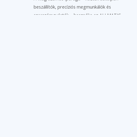
beszállítók, precíziós megmunkálók és
szerszámgyártók – használja az ALLMATIC
megoldásait.
Tekintse meg az Allmatic
teljes katalógusát
!
Érdekel
A teljesítményen a hangsúly.