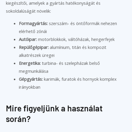
kiegészítői, amelyek a gyártás hatékonyságát és
sokoldalúságát növelik:
Formagyártás:
szerszám- és öntőformák nehezen
elérhető zónái
Autóipar:
motorblokkok, váltóházak, hengerfejek
Repülőgépipar:
alumínium, titán és kompozit
alkatrészek üregei
Energetika:
turbina- és szelepházak belső
megmunkálása
Gépgyártás:
karimák, furatok és hornyok komplex
irányokban
Mire figyeljünk a használat
során?