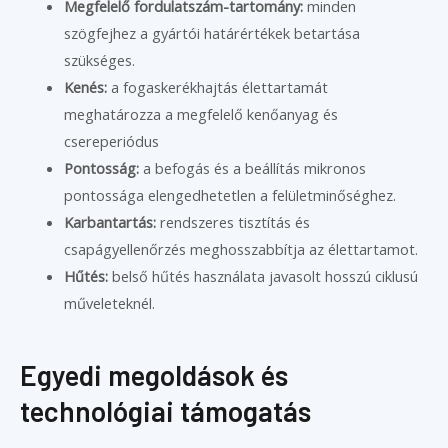
Megfelelő fordulatszám-tartomány:
minden
szögfejhez a gyártói határértékek betartása
szükséges.
Kenés:
a fogaskerékhajtás élettartamát
meghatározza a megfelelő kenőanyag és
csereperiódus
Pontosság:
a befogás és a beállítás mikronos
pontossága elengedhetetlen a felületminőséghez.
Karbantartás:
rendszeres tisztítás és
csapágyellenőrzés meghosszabbítja az élettartamot.
Hűtés:
belső hűtés használata javasolt hosszú ciklusú
műveleteknél.
Egyedi megoldások és
technológiai támogatás