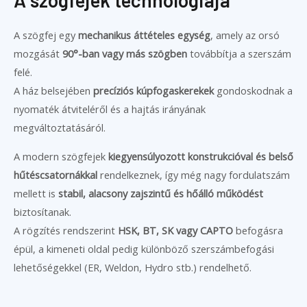
A szögfejek technológiája
A szögfej egy
mechanikus áttételes egység
, amely az orsó
mozgását
90°-ban vagy más szögben
továbbítja a szerszám
felé.
A ház belsejében
precíziós kúpfogaskerekek
gondoskodnak a
nyomaték átviteléről és a hajtás irányának
megváltoztatásáról.
A modern szögfejek
kiegyensúlyozott konstrukcióval és belső
hűtéscsatornákkal
rendelkeznek, így még nagy fordulatszám
mellett is
stabil, alacsony zajszintű és hőálló működést
biztosítanak.
A rögzítés rendszerint
HSK, BT, SK vagy CAPTO
befogásra
épül, a kimeneti oldal pedig különböző szerszámbefogási
lehetőségekkel (ER, Weldon, Hydro stb.) rendelhető.