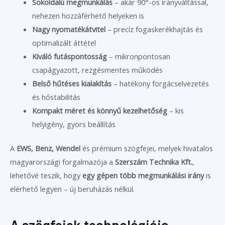
Sokoldalú megmunkálás
– akár 90°-os irányváltással,
nehezen hozzáférhető helyeken is
Nagy nyomatékátvitel
– precíz fogaskerékhajtás és
optimalizált áttétel
Kiváló futáspontosság
– mikronpontosan
csapágyazott, rezgésmentes működés
Belső hűtéses kialakítás
– hatékony forgácselvezetés
és hőstabilitás
Kompakt méret és könnyű kezelhetőség
– kis
helyigény, gyors beállítás
A
EWS, Benz, Wendel
és prémium szögfejei, melyek hivatalos
magyarországi forgalmazója a
Szerszám Technika Kft.
,
lehetővé teszik, hogy
egy gépen több megmunkálási irány
is
elérhető legyen – új beruházás nélkül.