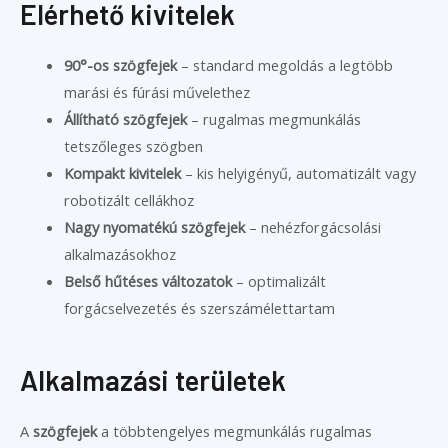
Elérhető kivitelek
90°-os szögfejek
– standard megoldás a legtöbb
marási és fúrási művelethez
Állítható szögfejek
– rugalmas megmunkálás
tetszőleges szögben
Kompakt kivitelek
– kis helyigényű, automatizált vagy
robotizált cellákhoz
Nagy nyomatékú szögfejek
– nehézforgácsolási
alkalmazásokhoz
Belső hűtéses változatok
– optimalizált
forgácselvezetés és szerszámélettartam
Alkalmazási területek
A
szögfejek
a többtengelyes megmunkálás rugalmas