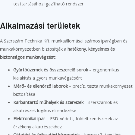
testtartásához igazítható rendszer
Alkalmazási területek
A Szerszám Technika Kft. munkaállomásai számos iparágban és
munkakörnyezetben biztosítják a
hatékony, kényelmes és
biztonságos munkavégzést
:
Gyártóüzemek és összeszerelő sorok
– ergonomikus
kialakítás a gyors munkavégzésért
Mérő- és ellenőrző laborok
– precíz, tiszta munkakörnyezet
biztosítása
Karbantartó műhelyek és szervizek
– szerszámok és
alkatrészek logikus elrendezése
Elektronikai ipar
– ESD-védett, földelt rendszerek az
érzékeny alkatrészekhez
Oktatási és fejlesztési központok
– korszerű, tanulást