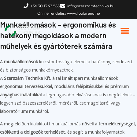
Skip
Kezdőlap
»
Termékek
»
Műhelyberendezés
»
Munkaállomások
+36 30 13 93 588
info@szerszamtechnika.hu
to
Online rendelés: www.toolarena.hu
content
Munkaállomások – ergonomikus és
hatékony megoldások a modern
műhelyek és gyártóterek számára
A
munkaállomások
kulcsfontosságú elemei a hatékony, rendezett
és biztonságos munkakörnyezetnek.
A
Szerszám Technika Kft.
által kínált ipari munkaállomások
ergonómiai tervezésükkel, moduláris felépítésükkel és prémium
anyaghasználatukkal
a legmagasabb elvárásoknak is megfelelnek –
legyen szó összeszerelésről, mérésről, csomagolásról vagy
laboratóriumi munkáról.
A megfelelően kialakított munkaállomás
növeli a termelékenységet,
csökkenti a dolgozók terhelését
, és segít a munkafolyamatok