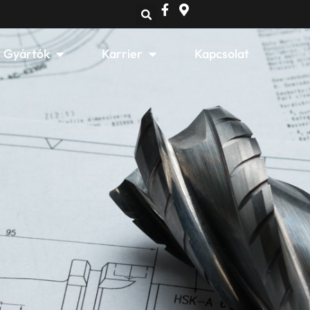
Open Gyártók
Open Karrier
Gyártók
Karrier
Kapcsolat