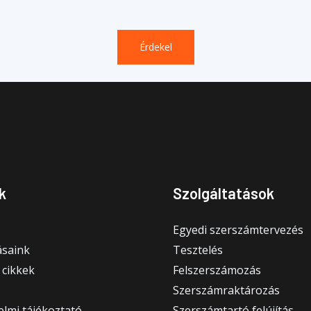
Érdekel
k
Szolgáltatások
Egyedi szerszámtervezés
saink
Tesztelés
 cikkek
Felszerszámozás
Szerszámraktározás
lmi tájékoztató
Szerszámtartó felújítás