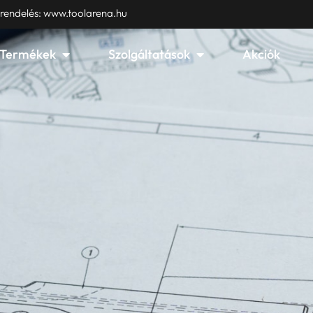
 rendelés: www.toolarena.hu
Open Termékek
Open Szolgáltatások
Termékek
Szolgáltatások
Akciók