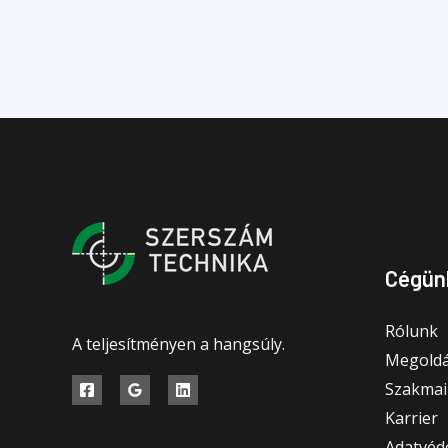
Cégün
Rólunk
A teljesítményen a hangsúly.
Megoldá
Szakmai
Karrier
Adatvéde