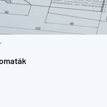
k
tomaták