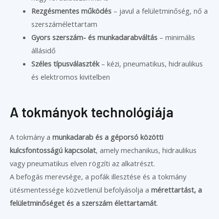
Rezgésmentes működés
– javul a felületminőség, nő a
szerszámélettartam
Gyors szerszám- és munkadarabváltás
– minimális
állásidő
Széles típusválaszték
– kézi, pneumatikus, hidraulikus
és elektromos kivitelben
A tokmányok technológiája
A tokmány a
munkadarab és a géporsó közötti
kulcsfontosságú kapcsolat
, amely mechanikus, hidraulikus
vagy pneumatikus elven rögzíti az alkatrészt.
A befogás merevsége, a pofák illesztése és a tokmány
ütésmentessége közvetlenül befolyásolja a
mérettartást, a
felületminőséget és a szerszám élettartamát
.