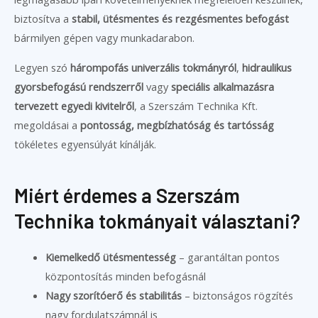
biztosítva a
stabil, ütésmentes és rezgésmentes befogást
bármilyen gépen vagy munkadarabon.
Legyen szó
hárompofás univerzális tokmányról
,
hidraulikus
gyorsbefogású rendszerről
vagy
speciális alkalmazásra
tervezett egyedi kivitelről
, a Szerszám Technika Kft.
megoldásai a
pontosság, megbízhatóság és tartósság
tökéletes egyensúlyát kínálják.
Miért érdemes a Szerszám
Technika tokmányait választani?
Kiemelkedő ütésmentesség
– garantáltan pontos
központosítás minden befogásnál
Nagy szorítóerő és stabilitás
– biztonságos rögzítés
nagy fordulatszámnál is