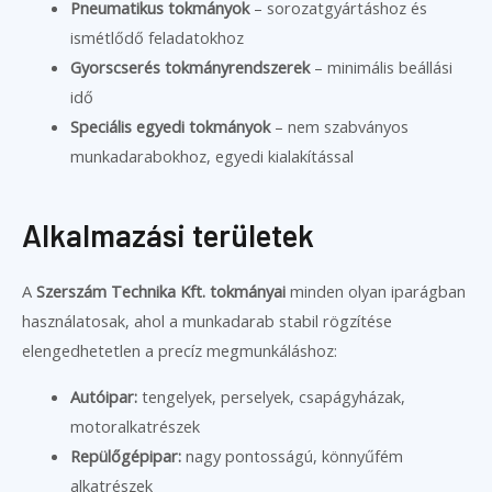
Pneumatikus tokmányok
– sorozatgyártáshoz és
ismétlődő feladatokhoz
Gyorscserés tokmányrendszerek
– minimális beállási
idő
Speciális egyedi tokmányok
– nem szabványos
munkadarabokhoz, egyedi kialakítással
Alkalmazási területek
A
Szerszám Technika Kft. tokmányai
minden olyan iparágban
használatosak, ahol a munkadarab stabil rögzítése
elengedhetetlen a precíz megmunkáláshoz:
Autóipar:
tengelyek, perselyek, csapágyházak,
motoralkatrészek
Repülőgépipar:
nagy pontosságú, könnyűfém
alkatrészek