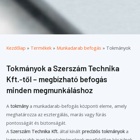
Kezdőlap
»
Termékek
»
Munkadarab befogás
»
Tokmányok
Tokmányok a Szerszám Technika
Kft.-től – megbízható befogás
minden megmunkáláshoz
A
tokmány
a munkadarab-befogás központi eleme, amely
meghatározza az esztergálás, marás vagy fúrás
pontosságát és biztonságát.
A
Szerszám Technika Kft.
által kínált
precíziós tokmányok
a
legmagasabb ipari követelményeknek megfelelően készülnek,