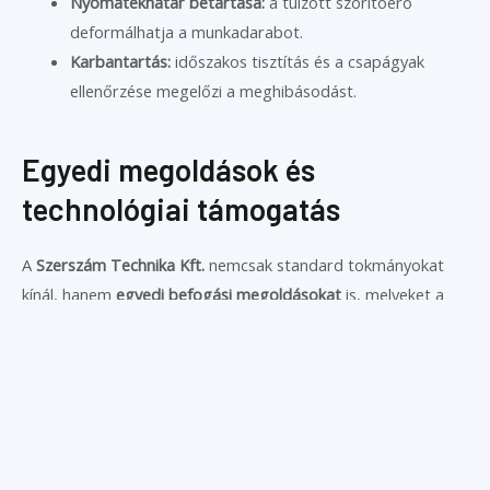
Nyomatékhatár betartása:
a túlzott szorítóerő
deformálhatja a munkadarabot.
Karbantartás:
időszakos tisztítás és a csapágyak
ellenőrzése megelőzi a meghibásodást.
Egyedi megoldások és
technológiai támogatás
A
Szerszám Technika Kft.
nemcsak standard tokmányokat
kínál, hanem
egyedi befogási megoldásokat
is, melyeket a
munkadarab geometriájához, anyagához és a megmunkálás
típusához igazítunk.
Szakértő csapatunk segít a
megfelelő tokmány–pofa–
rögzítőrendszer
kiválasztásában, hogy a gyártás
pontos,
gyors és biztonságos
legyen – minden körülmények között.