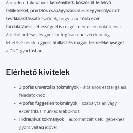
A modern tokmányok
keményített, köszörült felfekvő
felületekkel
,
precíziós csapágyazással
és
kiegyensúlyozott
testkialakítással
készülnek, hogy akár
több ezer
fordulat/perc
sebességnél is rezgésmentesen működjenek.
A belső hűtéses és gyorsbefogású rendszerek pedig
lehetővé teszik a
gyors átállást és magas termelékenységet
a CNC-gyártásban.
Elérhető kivitelek
3 pofás univerzális tokmányok
– általános esztergálási
feladatokhoz
4 pofás független tokmányok
– szabálytalan vagy
excentrikus munkadarabokhoz
Hidraulikus tokmányok
– automatizált CNC-gépekhez,
gyors váltási idővel