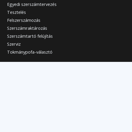
Egyedi szerszámtervezés
Tesztelés
Felszerszámozás
Szerszámraktározás
Szerszámtartó felújítás
Szerviz
Tokmánypofa-választó
Elérhetőségek
Kapcsolat
+36 30 13 93 588
info@szerszamtechnika.hu