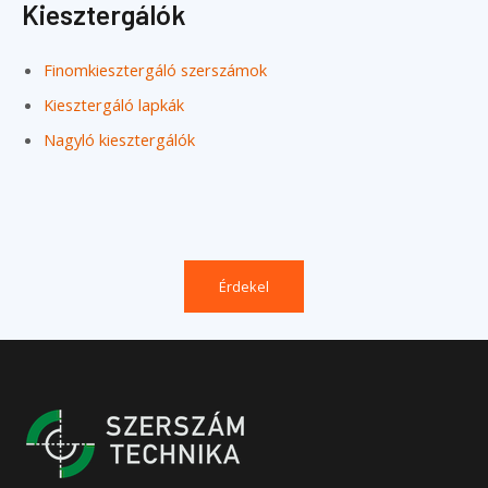
Kiesztergálók
Finomkiesztergáló szerszámok
Kiesztergáló lapkák
Nagyló kiesztergálók
Érdekel