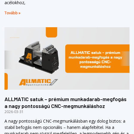
acélokhoz,
Tovább »
ALLMATIC satuk – prémium munkadarab-megfogás
a nagy pontosságú CNC-megmunkáláshoz
2026-03-31
A nagy pontosságú CNC-megmunkálásban egy dolog biztos: a
stabil befogás nem opcionális – hanem alapfeltétel. Ha a
munkadarab nem rögzül megfelelően, a legmodernebb gép és a