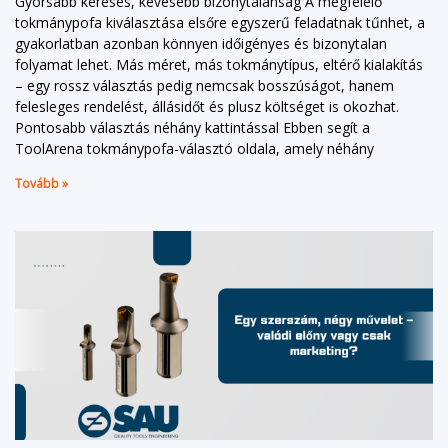
Gyorsabb keresés, kevesebb bizonytalanság A megfelelő
tokmánypofa kiválasztása elsőre egyszerű feladatnak tűnhet, a
gyakorlatban azonban könnyen időigényes és bizonytalan
folyamat lehet. Más méret, más tokmánytípus, eltérő kialakítás
– egy rossz választás pedig nemcsak bosszúságot, hanem
felesleges rendelést, állásidőt és plusz költséget is okozhat.
Pontosabb választás néhány kattintással Ebben segít a
ToolArena tokmánypofa-választó oldala, amely néhány
Tovább »