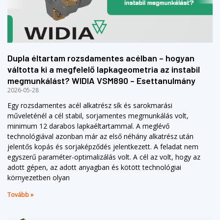
Dupla éltartam rozsdamentes acélban – hogyan
váltotta ki a megfelelő lapkageometria az instabil
megmunkálást? WIDIA VSM890 – Esettanulmány
2026-05-28
Egy rozsdamentes acél alkatrész sík és sarokmarási
műveleténél a cél stabil, sorjamentes megmunkálás volt,
minimum 12 darabos lapkaéltartammal. A meglévő
technológiával azonban már az első néhány alkatrész után
jelentős kopás és sorjaképződés jelentkezett. A feladat nem
egyszerű paraméter-optimalizálás volt. A cél az volt, hogy az
adott gépen, az adott anyagban és kötött technológiai
környezetben olyan
Tovább »