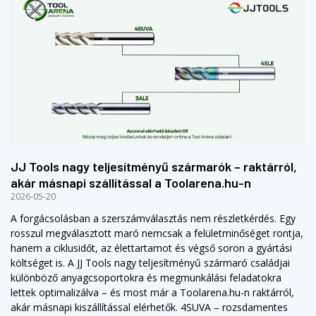
JJ Tools nagy teljesítményű szármarók – raktárról,
akár másnapi szállítással a Toolarena.hu-n
2026-05-20
A forgácsolásban a szerszámválasztás nem részletkérdés. Egy
rosszul megválasztott maró nemcsak a felületminőséget rontja,
hanem a ciklusidőt, az élettartamot és végső soron a gyártási
költséget is. A JJ Tools nagy teljesítményű szármaró családjai
különböző anyagcsoportokra és megmunkálási feladatokra
lettek optimalizálva – és most már a Toolarena.hu-n raktárról,
akár másnapi kiszállítással elérhetők. 4SUVA – rozsdamentes