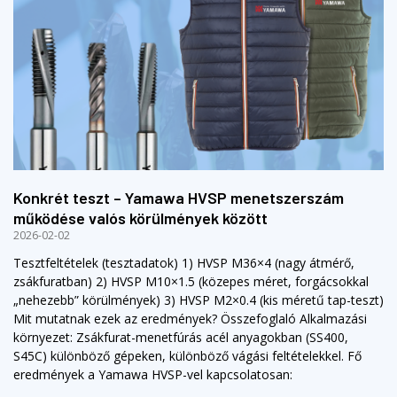
Konkrét teszt – Yamawa HVSP menetszerszám
működése valós körülmények között
2026-02-02
Tesztfeltételek (tesztadatok) 1) HVSP M36×4 (nagy átmérő,
zsákfuratban) 2) HVSP M10×1.5 (közepes méret, forgácsokkal
„nehezebb” körülmények) 3) HVSP M2×0.4 (kis méretű tap-teszt)
Mit mutatnak ezek az eredmények? Összefoglaló Alkalmazási
környezet: Zsákfurat-menetfúrás acél anyagokban (SS400,
S45C) különböző gépeken, különböző vágási feltételekkel. Fő
eredmények a Yamawa HVSP-vel kapcsolatosan: