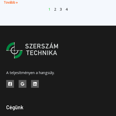
Tovább »
1
2
3
4
A teljesítményen a hangsúly.
Cégünk