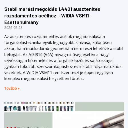
Stabil marási megoldás 1.4401 ausztenites
rozsdamentes acélhoz – WIDIA VSM11-
Esettanulmány
2026-02-23
Az ausztenites rozsdamentes acélok megmunkálása a
forgácsolástechnika egyik legnagyobb kihívása, különösen
akkor, ha a munkadarab geometriája nem teszi lehetővé a stabil
befogást. Az AISI316 (V4A) anyagminőség esetén a nagy
szívósság, a hőterhelés és a forgácsképződés sajátosságai
gyakran fokozott szerszámkopáshoz és instabil folyamatokhoz
vezetnek. A WIDIA VSM11 rendszer tesztje éppen egy ilyen
komplex megmunkálási helyzetben történt.
Tovább »