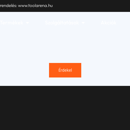
 rendelés: www.toolarena.hu
Open Termékek
Open Szolgáltatások
Termékek
Szolgáltatások
Akciók
Érdekel