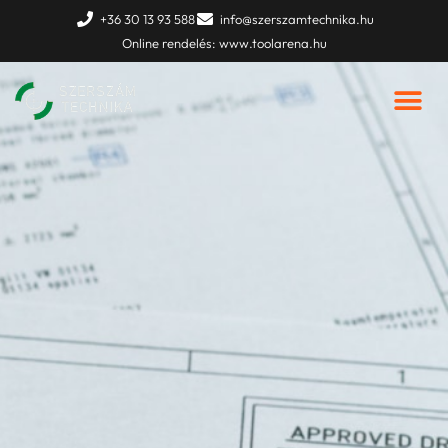
Skip
+36 30 13 93 588
info@szerszamtechnika.hu
to
Online rendelés: www.toolarena.hu
content