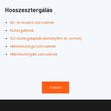
Hosszesztergálás
Be- és leszúró szerszámok
Esztergakések
ISO esztergalapkák (keményfém és cermet)
Meneteszterga szerszámok
Mikroesztergáló szerszámok
Érdekel