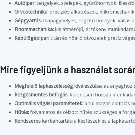
Autóipar:
tengelyek, szelepek, gyűrűhornyok, illeszt
Orvostechnika:
precíziós alkatrészek, mikromechanik
Gépgyártás:
csapágyhelyek, rögzítő hornyok, vállas a
Finommechanika:
kis átmérőjű, érzékeny munkadara
Repülőgépipar:
titán és hőálló ötvözetek precíz vágá
Mire figyeljünk a használat sorá
Megfelelő lapkaszélesség kiválasztása:
az anyaghoz é
Rezgésmentes befogás:
különösen hosszú munkadara
Optimális vágási paraméterek:
a túl magas előtolás nö
Hűtés:
folyamatos és célzott hűtés szükséges a forgá
Rendszeres karbantartás:
a késfészek és a lapkatartó