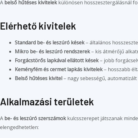
A
belső hűtéses kivitelek
különösen hosszesztergálásnál fon
Elérhető kivitelek
Standard be- és leszúró kések
– általános hosszeszt
Mikro be- és leszúró rendszerek
– kis átmérőjű alka
Forgácstörős lapkával ellátott kések
– jobb forgácse
Keményfém és cermet lapkás kivitelek
– hosszabb élt
Belső hűtéses kivitel
– nagy sebességű, automatizált
Alkalmazási területek
A
be- és leszúró szerszámok
kulcsszerepet játszanak minden
elengedhetetlen: