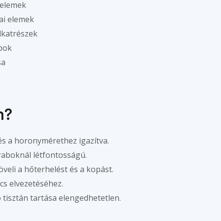
őelemek
ai elemek
lkatrészek
bok
sa
n?
s a horonymérethez igazítva.
boknál létfontosságú.
veli a hőterhelést és a kopást.
cs elvezetéséhez.
 tisztán tartása elengedhetetlen.