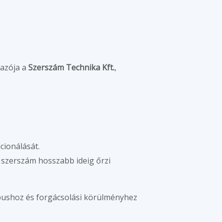
mazója a
Szerszám Technika Kft.
,
cionálását.
a szerszám hosszabb ideig őrzi
típushoz és forgácsolási körülményhez