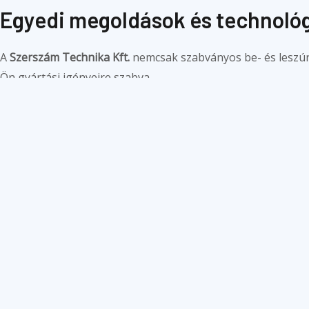
Egyedi megoldások és technoló
A
Szerszám Technika Kft.
nemcsak szabványos be- és leszú
Ön gyártási igényeire szabva.
Szakértő csapatunk segít a
megfelelő kés–lapka–befogás
k