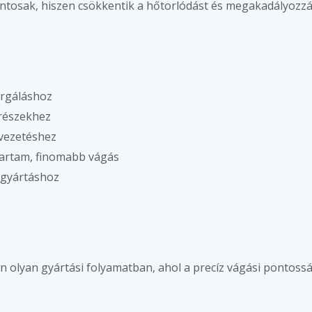
tosak, hiszen csökkentik a hőtorlódást és megakadályozzá
ergáláshoz
trészekhez
lvezetéshez
artam, finomabb vágás
 gyártáshoz
 olyan gyártási folyamatban, ahol a precíz vágási pontosság