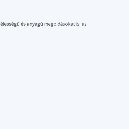
zélességű és anyagú
megoldásokat is, az
a és költséghatékony legyen.