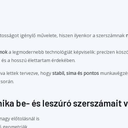
osságot igénylő művelete, hiszen ilyenkor a szerszámnak
n
ámok
a legmodernebb technológiát képviselik: precízen köször
p és a hosszú élettartam érdekében.
va lettek tervezve, hogy
stabil, sima és pontos
munkavégzést
 során.
ka be- és leszúró szerszámait v
agy előtolásnál is
rő geometriák