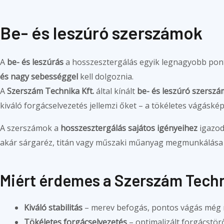
Be- és leszúró szerszámok
A
be- és leszúrás
a hosszesztergálás egyik legnagyobb pont
és nagy sebességgel
kell dolgoznia.
A
Szerszám Technika Kft.
által kínált
be- és leszúró szersz
kiváló forgácselvezetés jellemzi őket – a tökéletes vágáské
A szerszámok a
hosszesztergálás sajátos igényeihez
igazod
akár sárgaréz, titán vagy műszaki műanyag megmunkálása
Miért érdemes a Szerszám Techni
Kiváló stabilitás
– merev befogás, pontos vágás még n
Tökéletes forgácselvezetés
– optimalizált forgácstö