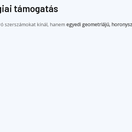
giai támogatás
ró szerszámokat kínál, hanem
egyedi geometriájú, horonys
ombináció kiválasztásában, hogy minden vágás pontos, sim
Érdekel