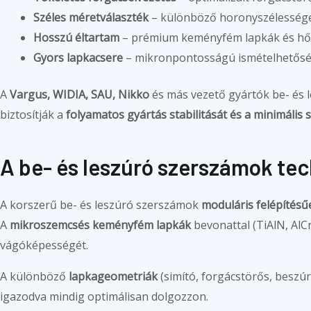
Széles méretválaszték
– különböző horonyszélessége
Hosszú éltartam
– prémium keményfém lapkák és hő
Gyors lapkacsere
– mikronpontosságú ismételhetőségg
A
Vargus, WIDIA, SAU, Nikko
és más vezető gyártók be- és 
biztosítják a
folyamatos gyártás stabilitását és a minimális 
A be- és leszúró szerszámok tec
A korszerű be- és leszúró szerszámok
moduláris felépítésű
A
mikroszemcsés keményfém lapkák
bevonattal (TiAlN, AlC
vágóképességét.
A különböző
lapkageometriák
(simító, forgácstörős, beszú
igazodva mindig optimálisan dolgozzon.