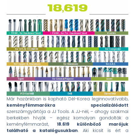
Már hazánkban is kapható Dél-Korea leginnovatívabb,
keményfémmarókra
specializálódott
szerszámgyártója a JJ Tools. A JJ-nél, – ahogy szakmai
berkekben hívják – egész komolyan gondolták a
keményfémmarást,
18.619 különböző marójuk
található a katalógusukban
. Aki kicsit is ért a