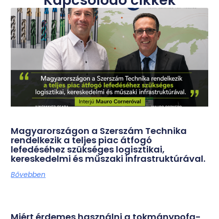
Kapcsolódó cikkek
Magyarországon a Szerszám Technika
rendelkezik a teljes piac átfogó
lefedéséhez szükséges logisztikai,
kereskedelmi és műszaki infrastruktúrával.
Bővebben
Miért érdemes használni a tokmánypofa-