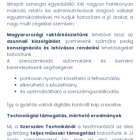
létrejött szinergia egyedülálló: Két nagyon hatékonyan
működő, relatív kis adminisztrációval dolgozó vállalat
együttműködésével, mi tudjuk biztosítani a jó árakat, a
nagy multi cégekkel szemben.
Magyarországi raktárkészletünk
lehetővé teszi az
azonnali kiszolgálást
, partnereink számára pedig
konszignációs és lehívásos rendelési
lehetőségeket
biztosítunk.
A szerszámkiadó automatáink és bemérő
berendezéseink segítségével
pontosan nyomon követhető a felhasználás,
elkerülhető a készlethiány,
és optimalizálható a szerszámgazdálkodás.
Így a gyártás valódi digitális kontrollt kap a kezébe.
Technológiai támogatás, mérhető eredmények
Mi, a
Szerszám Technikánál
a tesztmarástól az éles
gyártásig
teljes műszaki támogatást
biztosítunk. A JJ
Tools szerszámokkal így már az első próbánál