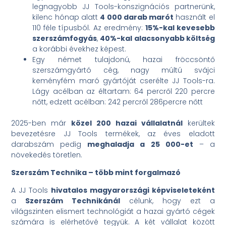
legnagyobb JJ Tools-konszignációs partnerünk,
kilenc hónap alatt
4 000 darab marót
használt el
110 féle típusból. Az eredmény:
15%-kal kevesebb
szerszámfogyás
,
40%-kal alacsonyabb költség
a korábbi évekhez képest.
Egy német tulajdonú, hazai fröccsöntő
szerszámgyártó cég, nagy múltú svájci
keményfém maró gyártóját cserélte JJ Tools-ra.
Lágy acélban az éltartam: 64 percről 220 percre
nőtt, edzett acélban: 242 percről 286percre nőtt
2025-ben már
közel 200 hazai vállalatnál
kerültek
bevezetésre JJ Tools termékek, az éves eladott
darabszám pedig
meghaladja a 25 000-et
– a
növekedés töretlen.
Szerszám Technika – több mint forgalmazó
A JJ Tools
hivatalos magyarországi képviseleteként
a
Szerszám Technikánál
célunk, hogy ezt a
világszinten elismert technológiát a hazai gyártó cégek
számára is elérhetővé tegyük. A két vállalat között