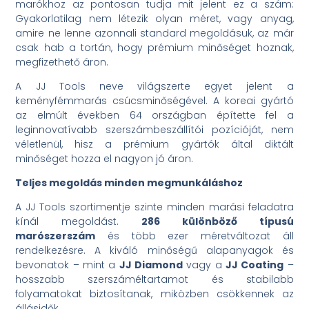
marókhoz az pontosan tudja mit jelent ez a szám:
Gyakorlatilag nem létezik olyan méret, vagy anyag,
amire ne lenne azonnali standard megoldásuk, az már
csak hab a tortán, hogy prémium minőséget hoznak,
megfizethető áron.
A JJ Tools neve világszerte egyet jelent a
keményfémmarás csúcsminőségével. A koreai gyártó
az elmúlt években 64 országban építette fel a
leginnovatívabb szerszámbeszállítói pozícióját, nem
véletlenül, hisz a prémium gyártók által diktált
minőséget hozza el nagyon jó áron.
Teljes megoldás minden megmunkáláshoz
A JJ Tools szortimentje szinte minden marási feladatra
kínál megoldást.
286 különböző típusú
marószerszám
és több ezer méretváltozat áll
rendelkezésre. A kiváló minőségű alapanyagok és
bevonatok – mint a
JJ Diamond
vagy a
JJ Coating
–
hosszabb szerszáméltartamot és stabilabb
folyamatokat biztosítanak, miközben csökkennek az
állásidők.