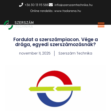
Skip
+36 30 13 93 588
info@szerszamtechnika.hu
to
Online rendelés: www.toolarena.hu
content
Fordulat a szerszámpiacon. Vége a
drága, egyedi szerszámozásnak?
november 11, 2025
Szerszám Technika