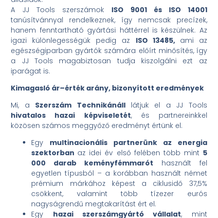
A JJ Tools szerszámok
ISO 9001 és ISO 14001
tanúsítvánnyal rendelkeznek, így nemcsak precízek,
hanem fenntartható gyártási háttérrel is készülnek. Az
igazi különlegességük pedig az
ISO 13485,
ami az
egészségiparban gyártók számára előírt minősítés,
így
a JJ Tools magabiztosan tudja kiszolgálni ezt az
iparágat is.
Kimagasló ár–érték arány, bizonyított eredmények
Mi, a
Szerszám Technikánáll
látjuk el a JJ Tools
hivatalos hazai képviseletét
, és partnereinkkel
közösen számos meggyőző eredményt értünk el.
Egy
multinacionális partnerünk az energia
szektorban
az idei év első felében több mint
5
000 darab keményfémmarót
használt fel
egyetlen típusból – a korábban használt német
prémium márkához képest a ciklusidő 37,5%
csökkent, valamint több tízezer eurós
nagyságrendű megtakarítást ért el.
Egy
hazai szerszámgyártó vállalat
, mint