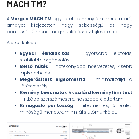
MACH TM?
A
Vargus MACH TM
egy fejlett keményfém menetmaró,
amelyet kifejezetten nagy sebességű és nagy
pontosságú menetmegmunkáláshoz fejlesztettek.
A siker kulcsa:
Egyedi élkialakítás
– gyorsabb előtolás,
stabilabb forgácsolás.
Belső hűtés
– hatékonyabb hőelvezetés, kisebb
lapkaterhelés.
Megerősített élgeometria
– minimalizálja a
törésveszélyt.
Kemény bevonatok
és
szilárd keményfém test
– ritkább szerszámcsere, hosszabb élettartam.
Kimagasló pontosság
– hibamentes, jó felületi
minőségű menetek, minimális utómunkálat.