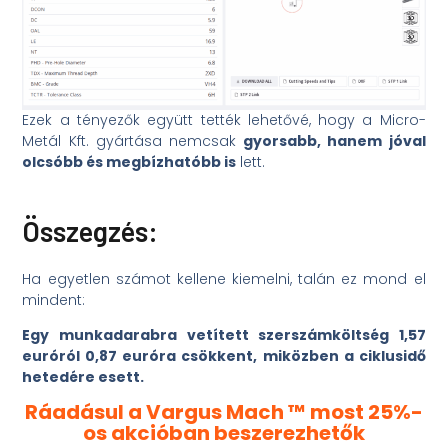
Ezek a tényezők együtt tették lehetővé, hogy a Micro-
Metál Kft. gyártása nemcsak
gyorsabb, hanem jóval
olcsóbb és megbízhatóbb is
lett.
Összegzés:
Ha egyetlen számot kellene kiemelni, talán ez mond el
mindent:
Egy munkadarabra vetített szerszámköltség 1,57
euróról 0,87 euróra csökkent, miközben a ciklusidő
hetedére esett.
Ráadásul a Vargus Mach ™ most 25%-
os akcióban beszerezhetők