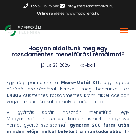
Skip
+36 30 13 93 588
info@szerszamtechnika.hu
to
Online rendelés: www.toolarena.hu
content
Hogyan oldottunk meg egy
rozsdamentes menetfúrási rémálmot?
július 23, 2025
kovball
Egy régi partnerünk, a
Micro-Metál Kft.
egy régóta
húzódó problémával keresett meg bennünket: az
1.4305
ausztenites rozsdamentes króm-nikkel acélban
végzett menetfúrásuk komoly fejtörést okozott.
A gyártás során használt menetfúró (egy
Magyarországon széles körben ismert, nagynevű
német gyártó szerszáma)
gyakran 200 furat után
minden előjel nélkül beletört a munkadarabba
. Ez