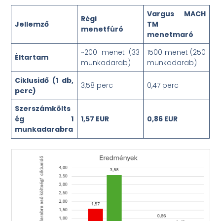
Vargus MACH
Régi
Jellemző
TM
menetfúró
menetmaró
~200 menet (33
1500 menet (250
Éltartam
munkadarab)
munkadarab)
Ciklusidő (1 db,
3,58 perc
0,47 perc
perc)
Szerszámkölts
ég 1
1,57 EUR
0,86 EUR
munkadarabra