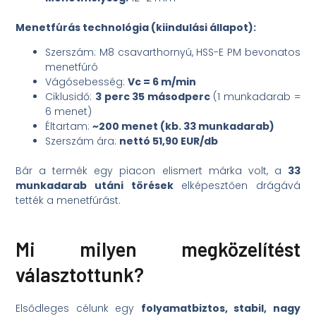
Menetfúrás technológia (kiindulási állapot):
Szerszám: M8 csavarthornyú, HSS-E PM bevonatos
menetfúró
Vágósebesség:
Vc = 6 m/min
Ciklusidő:
3 perc 35 másodperc
(1 munkadarab =
6 menet)
Éltartam:
~200 menet (kb. 33 munkadarab)
Szerszám ára:
nettó 51,90 EUR/db
Bár a termék egy piacon elismert márka volt, a
33
munkadarab utáni törések
elképesztően drágává
tették a menetfúrást.
Mi milyen megközelítést
választottunk?
Elsődleges célunk egy
folyamatbiztos, stabil, nagy