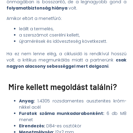
önmagában is bosszantó, de a legnagyobb gond a
folyamatbiztonság hiánya
volt.
Amikor eltört a menetfúró:
leállt a termelés,
a szerszámot cserélni kellett,
újramérések és időveszteség következett.
Ha ez nem lenne elég, a ciklusidő is rendkívül hosszú
volt: a kritikus megmunkálás miatt a partnerünk
csak
nagyon alacsony sebességgel mert dolgozni
.
Mire kellett megoldást találni?
Anyag:
1.4305 rozsdamentes ausztenites króm-
nikkel acél
Furatok száma munkadarabonként:
6 db M8
menet
Elrendezés:
D84-es osztókör
Menetmélység:
12+2 mm