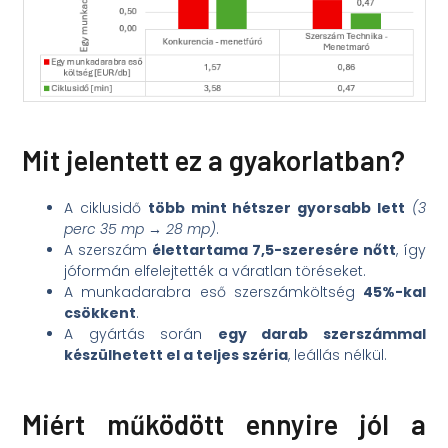
Mit jelentett ez a gyakorlatban?
A ciklusidő
több mint hétszer gyorsabb lett
(3
perc 35 mp → 28 mp)
.
A szerszám
élettartama 7,5-szeresére nőtt
, így
jóformán elfelejtették a váratlan töréseket.
A munkadarabra eső szerszámköltség
45%-kal
csökkent
.
A gyártás során
egy darab szerszámmal
készülhetett el a teljes széria
, leállás nélkül.
Miért működött ennyire jól a