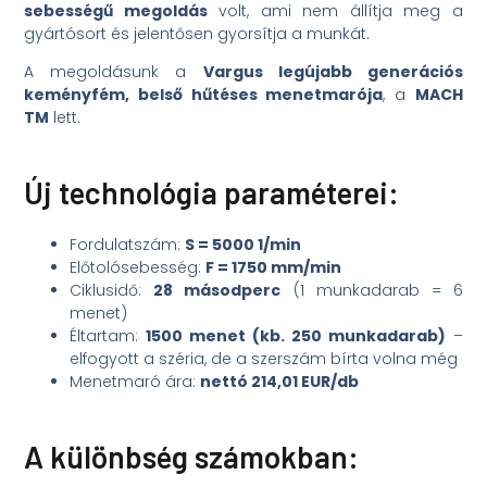
sebességű megoldás
volt, ami nem állítja meg a
gyártósort és jelentősen gyorsítja a munkát.
A megoldásunk a
Vargus legújabb generációs
keményfém, belső hűtéses menetmarója
, a
MACH
TM
lett.
Új technológia paraméterei:
Fordulatszám:
S = 5000 1/min
Előtolósebesség:
F = 1750 mm/min
Ciklusidő:
28 másodperc
(1 munkadarab = 6
menet)
Éltartam:
1500 menet (kb. 250 munkadarab)
–
elfogyott a széria, de a szerszám bírta volna még
Menetmaró ára:
nettó 214,01 EUR/db
A különbség számokban: