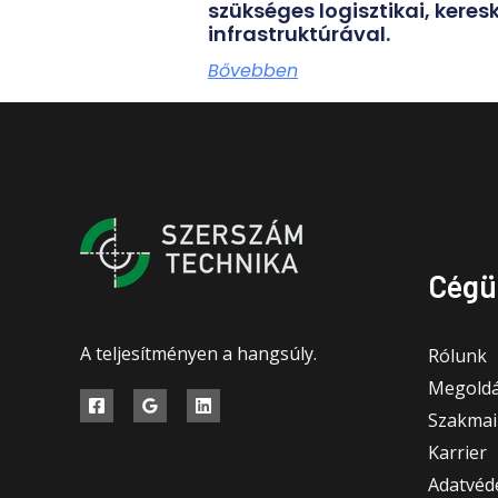
szükséges logisztikai, kere
infrastruktúrával.
Bővebben
Cégü
A teljesítményen a hangsúly.
Rólunk
Megoldá
Szakmai
Karrier
Adatvéde