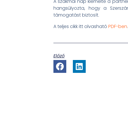
A szakmai nap kiemelte a partner
hangsúlyozta, hogy a Szerszá
támogatást biztosít.
A teljes cikk itt olvasható
PDF-ben
.
Előző