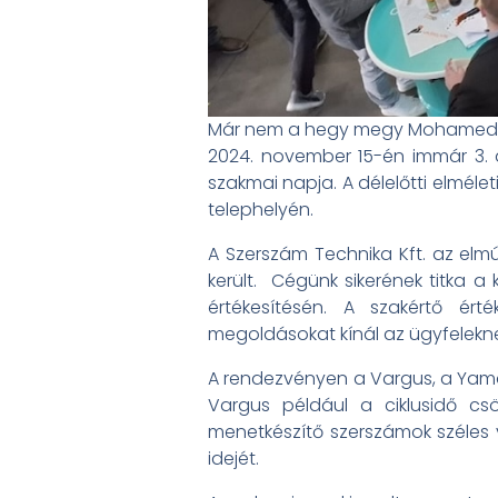
Már nem a hegy megy Mohamed
2024. november 15-én immár 3.
szakmai napja. A délelőtti elmél
telephelyén.
A Szerszám Technika Kft. az elm
került. Cégünk sikerének titka 
értékesítésén. A szakértő ért
megoldásokat kínál az ügyfelekne
A rendezvényen a Vargus, a Yamaw
Vargus például a ciklusidő cs
menetkészítő szerszámok széles v
idejét.