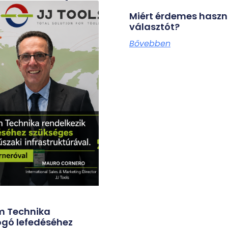
Miért érdemes hasz
választót?
Bővebben
m Technika
fogó lefedéséhez