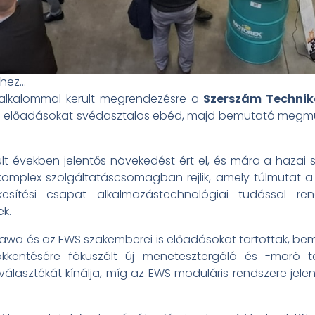
hez…
 alkalommal került megrendezésre a
Szerszám Technika
eti előadásokat svédasztalos ebéd, majd bemutató megmu
últ években jelentős növekedést ért el, és mára a haza
a komplex szolgáltatáscsomagban rejlik, amely túlmutat
ékesítési csapat alkalmazástechnológiai tudással ren
k.
a és az EWS szakemberei is előadásokat tartottak, bemu
ökkentésére fókuszált új menetesztergáló és -maró
álasztékát kínálja, míg az EWS moduláris rendszere jelen