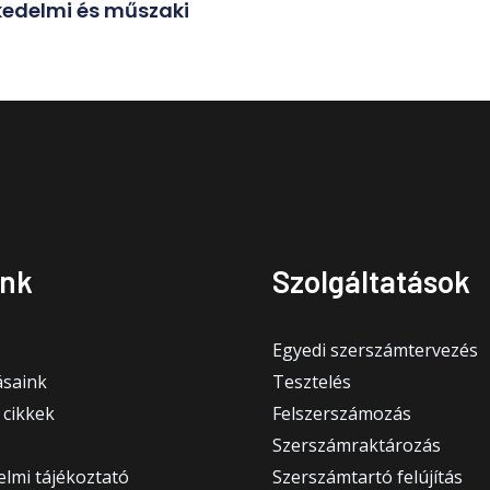
skedelmi és műszaki
nk
Szolgáltatások
Egyedi szerszámtervezés
saink
Tesztelés
 cikkek
Felszerszámozás
Szerszámraktározás
lmi tájékoztató
Szerszámtartó felújítás