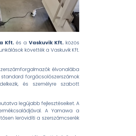
 Kft.
és a
Vasku­vik Kft.
közös
nkálások követték a Vaskuvik Kft.
i szerszámforgalmazók élvonalába
 a standard forgácsolószerszámok
delkezik, és személyre szabott
tatva legújabb fejlesztéseiket. A
 termékcsaládjával. A Yamawa a
tősen lerövidíti a szerszámcserék