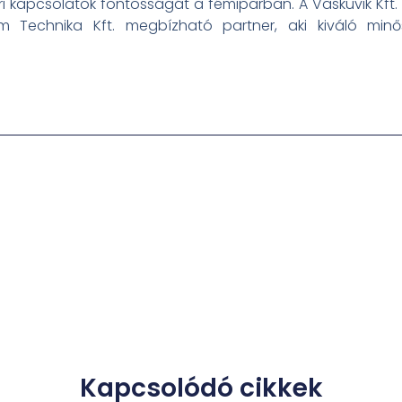
i kapcsolatok fontosságát a fémiparban. A Vaskuvik Kft. 
m Technika Kft. megbízható partner, aki kiváló min
Kapcsolódó cikkek