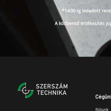
*14:00-ig ledadott rend
A közbenső értékesítés jo
Cégün
Rólunk