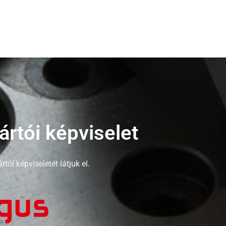
ártói képviselet
ói képviseletét látjuk el.