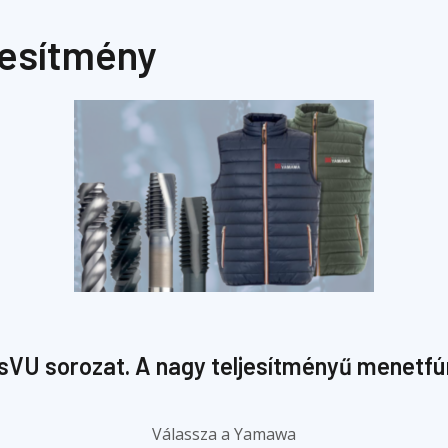
jesítmény
VU sorozat. A nagy teljesítményű menetfú
Válassza a Yamawa