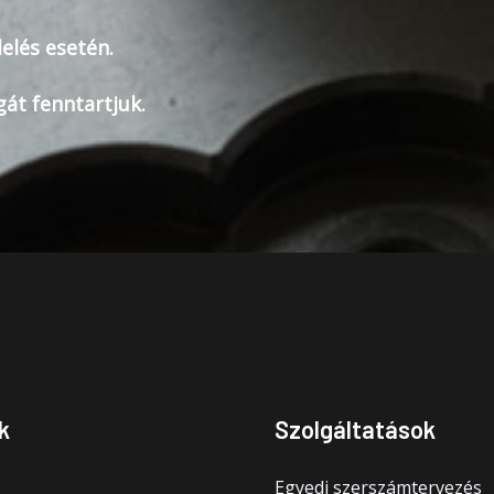
elés esetén.
gát fenntartjuk.
k
Szolgáltatások
Egyedi szerszámtervezés