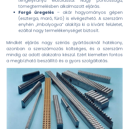
tengelyirányú előtolással. Nagy pontosságú,
tömegtermelésben alkalmazott eljárás.
Forgó üregelés
– akár hagyományos gépen
(eszterga, maró, fúró) is elvégezhető. A szerszám
enyhén „imbolyogva” alakítja ki a kívánt felületet,
ezáltal nagy termelékenységet biztosít.
Mindkét eljárás nagy szériás gyártásoknál hatékony,
azonban a szerszámozás költséges, és a szerszám
mindig az adott alakzatra készül. Ezért kiemelten fontos
a megbízható beszállító és a gyors szolgáltatás.