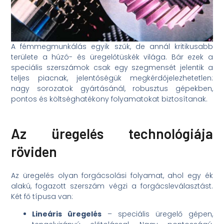
A fémmegmunkálás egyik szűk, de annál kritikusabb
területe a húzó- és üregelőtüskék világa. Bár ezek a
speciális szerszámok csak egy szegmensét jelentik a
teljes piacnak, jelentőségük megkérdőjelezhetetlen:
nagy sorozatok gyártásánál, robusztus gépekben,
pontos és költséghatékony folyamatokat biztosítanak.
Az üregelés technológiája
röviden
Az üregelés olyan forgácsolási folyamat, ahol egy ék
alakú, fogazott szerszám végzi a forgácsleválasztást.
Két fő típusa van:
Lineáris üregelés
– speciális üregelő gépen,