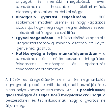
anyagok és mérnöki megoldások révén
szerszámaink hosszabb élettartamúak,
alacsonyabb karbantartási költséggel.
Kimagasló gyártási teljesítmény
– 800
szakember, modern üzemek és nagy kapacitás
biztosítja, hogy még nagy megrendelések esetén
is kiszámítható legyen a szállítás.
Egyedi megoldások
– a húzótüskéktől a speciális
üregelőszerszámokig, minden esetben az ügyfél
igényeihez igazítva.
Hatékonyság a teljes munkafolyamatban
– a
szerszámok és mérőrendszerek integrálása
folyamatos minőséget és optimalizált
folyamatokat eredményez.
A húzó- és üregelőtüskék nem a fémmegmunkálás
legnagyobb piacát jelentik, de ott, ahol használják őket,
nincs helye kompromisszumnak. Az EST
precizitással,
gyorsasággal és teljes körű megoldásokkal
segít a
beszerzőknek és technikusoknak, hogy a gyártás ne
álljon meg.