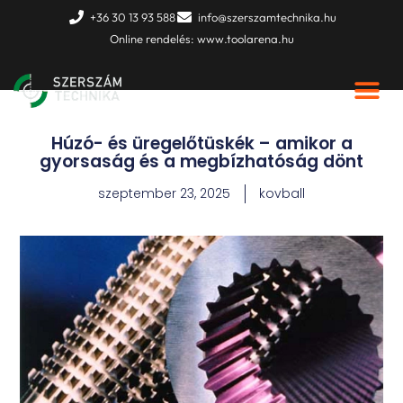
Skip
+36 30 13 93 588
info@szerszamtechnika.hu
to
Online rendelés: www.toolarena.hu
content
Húzó- és üregelőtüskék – amikor a
gyorsaság és a megbízhatóság dönt
szeptember 23, 2025
kovball