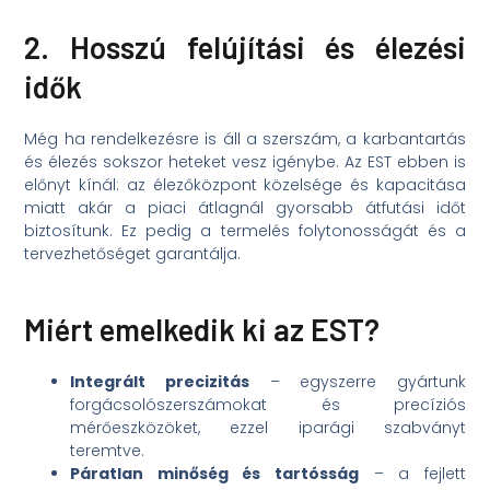
2. Hosszú felújítási és élezési
idők
Még ha rendelkezésre is áll a szerszám, a karbantartás
és élezés sokszor heteket vesz igénybe. Az EST ebben is
előnyt kínál: az élezőközpont közelsége és kapacitása
miatt akár a piaci átlagnál gyorsabb átfutási időt
biztosítunk. Ez pedig a termelés folytonosságát és a
tervezhetőséget garantálja.
Miért emelkedik ki az EST?
Integrált precizitás
– egyszerre gyártunk
forgácsolószerszámokat és precíziós
mérőeszközöket, ezzel iparági szabványt
teremtve.
Páratlan minőség és tartósság
– a fejlett