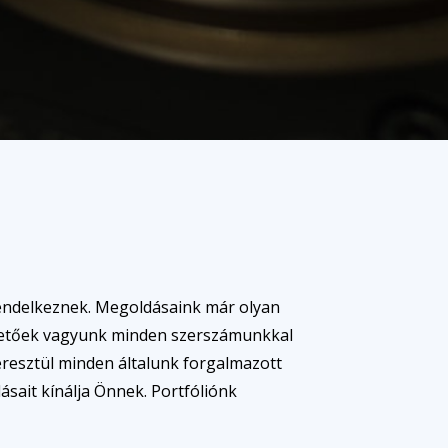
 rendelkeznek. Megoldásaink már olyan
rhetőek vagyunk minden szerszámunkkal
eresztül minden általunk forgalmazott
sait kínálja Önnek. Portfóliónk