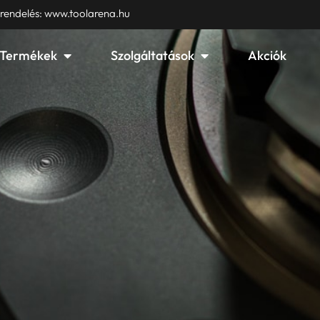
 rendelés: www.toolarena.hu
Open Termékek
Open Szolgáltatások
Termékek
Szolgáltatások
Akciók