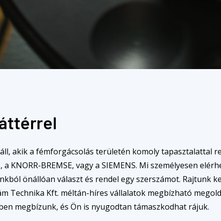
áttérrel
 áll, akik a fémforgácsolás területén komoly tapasztalattal
OSCH, a KNORR-BREMSE, vagy a SIEMENS. Mi személyesen elé
nkból önállóan választ és rendel egy szerszámot. Rajtunk k
ám Technika Kft. méltán-híres vállalatok megbízható megoldá
ben megbízunk, és Ön is nyugodtan támaszkodhat rájuk.