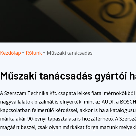
Kezdőlap
»
Rólunk
»
Műszaki tanácsadás
Műszaki tanácsadás gyártói h
A Szerszám Technika Kft. csapata lelkes fiatal mérnökökből
nagyvállalatok bizalmát is elnyerték, mint az AUDI, a B
kapcsolatban felmerülő kérdéssel, akkor is ha a katalógusu
márka akár 90-évnyi tapasztalata is hozzáférhető. A Szersz
magáért beszél, csak olyan márkákat forgalmazunk melyek