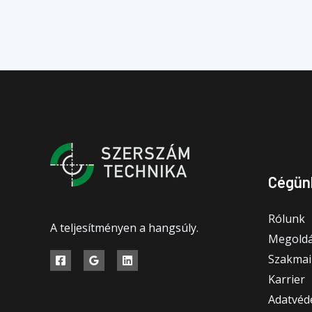
Cégün
Rólunk
A teljesítményen a hangsúly.
Megoldá
Szakmai
Karrier
Adatvéde