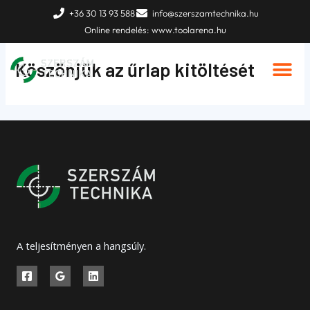
Skip
+36 30 13 93 588
info@szerszamtechnika.hu
to
Online rendelés: www.toolarena.hu
content
Köszönjük az űrlap kitöltését
A teljesítményen a hangsúly.