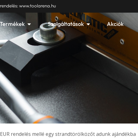
 rendelés: www.toolarena.hu
Open Termékek
Open Szolgáltatások
Termékek
Szolgáltatások
Akciók
EUR rendelés mellé egy strandtörölközőt adunk ajándékba