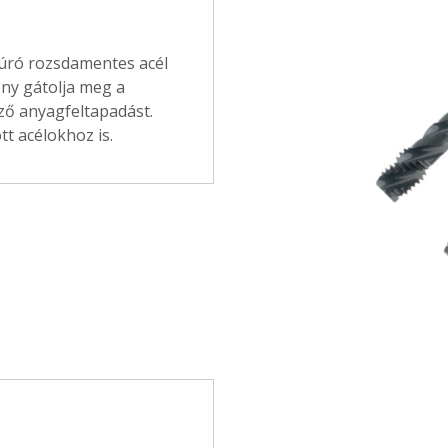
úró rozsdamentes acél
ny gátolja meg a
ő anyagfeltapadást.
t acélokhoz is.