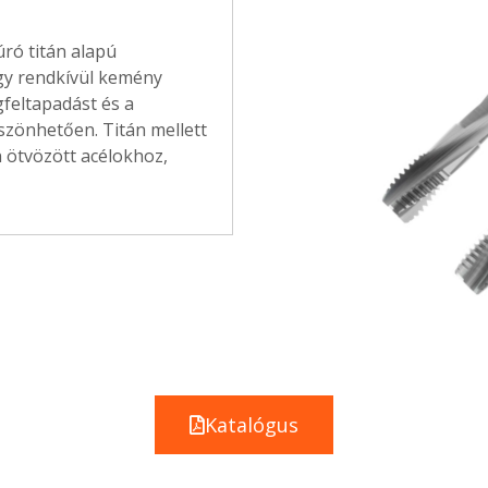
ró titán alapú
egy rendkívül kemény
gfeltapadást és a
szönhetően. Titán mellett
 ötvözött acélokhoz,
Katalógus