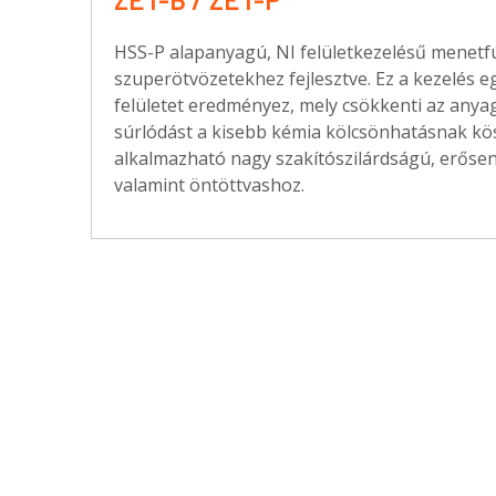
HSS-P alapanyagú, NI felületkezelésű menetfú
szuperötvözetekhez fejlesztve. Ez a kezelés 
felületet eredményez, mely csökkenti az anya
súrlódást a kisebb kémia kölcsönhatásnak kö
alkalmazható nagy szakítószilárdságú, erősen
valamint öntöttvashoz.