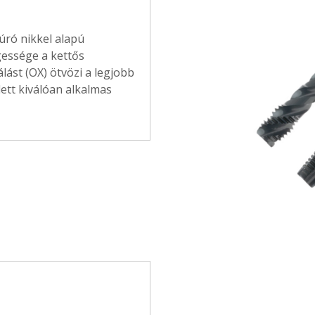
úró nikkel alapú
essége a kettős
dálást (OX) ötvözi a legjobb
ett kiválóan alkalmas