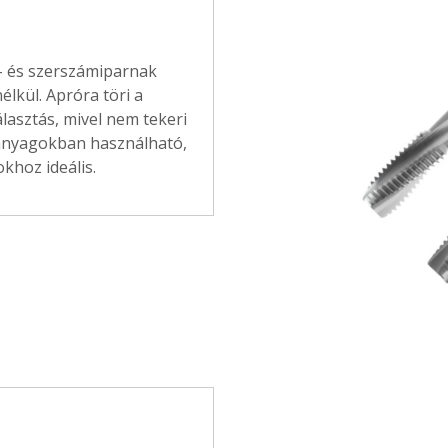
- és szerszámiparnak
élkül. Apróra töri a
álasztás, mivel nem tekeri
anyagokban használható,
okhoz ideális.