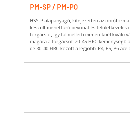
PM-SP / PM-PO
HSS-P alapanyagú, kifejezetten az öntőforma
készült menetfúró bevonat és felületkezelés n
forgácsot, így fal melletti meneteknél kiváló v
magára a forgácsot. 20-45 HRC keménységű 
de 30-40 HRC között a legjobb. P4, P5, P6 acél