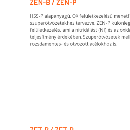
ZEN-B / ZEN-P
HSS-P alapanyagú, OX felületkezelésű menetf
szuperötvözetekhez tervezve. ZEN-P különleg
felületkezelés, ami a nitridálást (NI) és az oxi
teljesítmény érdekében. Szuperötvözetek mell
rozsdamentes- és ötvözött acélokhoz is.
ZET-B / ZET-P