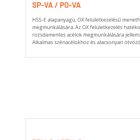
SP-VA / PO-VA
HSS-E alapanyagú, OX felületkezelésű menetf
megmunkálására. Az OX felületkezelés hatéko
rozsdamentes acélok megmunkálására jellemz
Alkalmas szénacélokhoz és alacsonyan ötvözöt