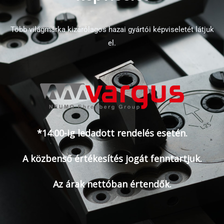
Több világmárka kizárólagos hazai gyártói képviseletét látjuk
el.
*14:00-ig ledadott rendelés esetén.
A közbenső értékesítés jogát fenntartjuk.
Az árak nettóban értendők.