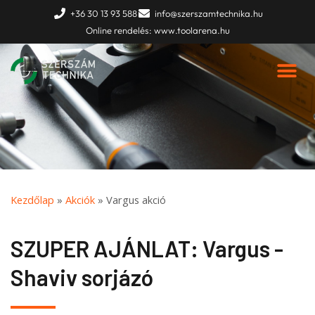
Skip
+36 30 13 93 588
info@szerszamtechnika.hu
to
Online rendelés: www.toolarena.hu
content
Kezdőlap
»
Akciók
»
Vargus akció
SZUPER AJÁNLAT: Vargus -
Shaviv sorjázó