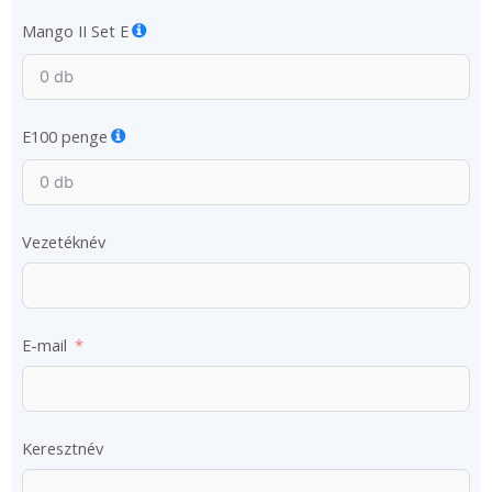
Mango II Set E
E100 penge
Vezetéknév
E-mail
Keresztnév