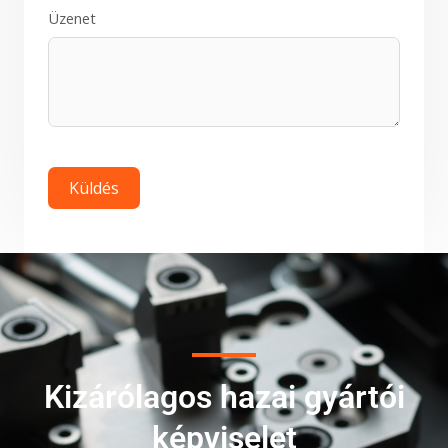
Üzenet
Küldés
Kizárólagos hazai gyártói
képviselet