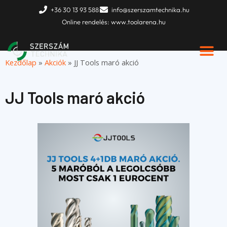
Skip
+36 30 13 93 588
info@szerszamtechnika.hu
to
Online rendelés: www.toolarena.hu
content
Kezdőlap
»
Akciók
»
JJ Tools maró akció
JJ Tools maró akció