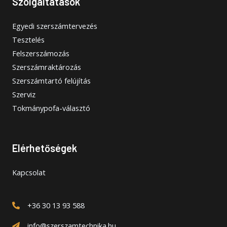
Szolgáltatások
Egyedi szerszámtervezés
Tesztelés
Felszerszámozás
Szerszámraktározás
Szerszámtartó felújítás
Szerviz
Tokmánypofa-választó
Elérhetőségek
Kapcsolat
+36 30 13 93 588
info@szerszamtechnika.hu