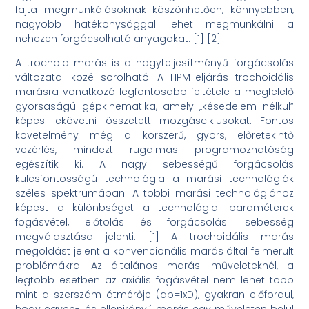
fajta megmunkálásoknak köszönhetően, könnyebben,
nagyobb hatékonysággal lehet megmunkálni a
nehezen forgácsolható anyagokat. [1] [2]
A trochoid marás is a nagyteljesítményű forgácsolás
változatai közé sorolható. A HPM-eljárás trochoidális
marásra vonatkozó legfontosabb feltétele a megfelelő
gyorsaságú gépkinematika, amely „késedelem nélkül”
képes lekövetni összetett mozgásciklusokat. Fontos
követelmény még a korszerű, gyors, előretekintő
vezérlés, mindezt rugalmas programozhatóság
egészítik ki. A nagy sebességű forgácsolás
kulcsfontosságú technológia a marási technológiák
széles spektrumában. A többi marási technológiához
képest a különbséget a technológiai paraméterek
fogásvétel, előtolás és forgácsolási sebesség
megválasztása jelenti. [1] A trochoidális marás
megoldást jelent a konvencionális marás által felmerült
problémákra. Az általános marási műveleteknél, a
legtöbb esetben az axiális fogásvétel nem lehet több
mint a szerszám átmérője (ap=1xD), gyakran előfordul,