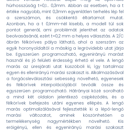
húrhosszúság t=0,1… 0,3mm. Abban az esetben, ha a t
értéke nagyobb, mint 0,3mm egyenlőtlen terhelés lép fel
a szerszámon, és csökkentő éltartamot mutat.
Azonban, ha a t 0,1mm-nél kisebb, a modell túl sok
pontot generál, ami problémát jelenthet az adatok
beolvasásánál, ezért t=0,2 mm a helyes választás. A 2/C
ábrán félköríves pálya látható, ahol a szerszám az
egyik horonyoldaltól a másikig a legrövidebb utat járja
be. Egyszerűen programozható, egyenirányú marást
használ és jó felületi érdesség érhető el vele. A lengő
marás az üresjárati utat küszöböli ki, így tartalmaz
egyen és ellenirányú marási szakaszt is. Alkalmazásával
a forgácsleválasztási sebesség növelhető, egyenesek
és félkörívek interpolációjából tevődik össze és
egyszerűen programozható. Hátrányai közé sorolható
a mind két oldalon jelentkező csipkéződés, és a
félkörívek befejezés utáni egyenes ellépés. A lengő
marás optimalizálásával fejlesztették ki a lépő-lengő
marási változatot, aminek köszönhetően a
termelékenység nagymértékben növelhető. Kis
erőigényű, ellen és egyenirányú marási szakaszt