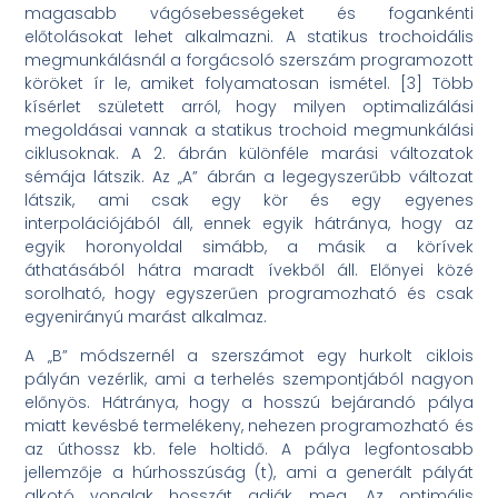
magasabb vágósebességeket és fogankénti
előtolásokat lehet alkalmazni. A statikus trochoidális
megmunkálásnál a forgácsoló szerszám programozott
köröket ír le, amiket folyamatosan ismétel. [3] Több
kísérlet született arról, hogy milyen optimalizálási
megoldásai vannak a statikus trochoid megmunkálási
ciklusoknak. A 2. ábrán különféle marási változatok
sémája látszik. Az „A” ábrán a legegyszerűbb változat
látszik, ami csak egy kör és egy egyenes
interpolációjából áll, ennek egyik hátránya, hogy az
egyik horonyoldal simább, a másik a körívek
áthatásából hátra maradt ívekből áll. Előnyei közé
sorolható, hogy egyszerűen programozható és csak
egyenirányú marást alkalmaz.
A „B” módszernél a szerszámot egy hurkolt ciklois
pályán vezérlik, ami a terhelés szempontjából nagyon
előnyös. Hátránya, hogy a hosszú bejárandó pálya
miatt kevésbé termelékeny, nehezen programozható és
az úthossz kb. fele holtidő. A pálya legfontosabb
jellemzője a húrhosszúság (t), ami a generált pályát
alkotó vonalak hosszát adják meg. Az optimális