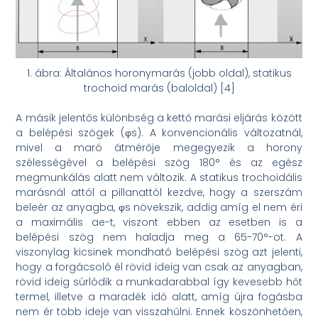
1. ábra: Általános horonymarás (jobb oldal), statikus
trochoid marás (baloldal) [4]
A másik jelentős különbség a kettő marási eljárás között
a belépési szögek (φs). A konvencionális változatnál,
mivel a maró átmérője megegyezik a horony
szélességével a belépési szög 180° és az egész
megmunkálás alatt nem változik. A statikus trochoidális
marásnál attól a pillanattól kezdve, hogy a szerszám
beleér az anyagba, φs növekszik, addig amíg el nem éri
a maximális ae-t, viszont ebben az esetben is a
belépési szög nem haladja meg a 65-70°-ot. A
viszonylag kicsinek mondható belépési szög azt jelenti,
hogy a forgácsoló él rövid ideig van csak az anyagban,
rövid ideig súrlódik a munkadarabbal így kevesebb hőt
termel, illetve a maradék idő alatt, amíg újra fogásba
nem ér több ideje van visszahűlni. Ennek köszönhetően,