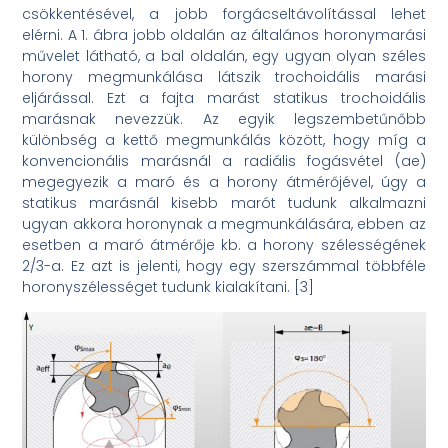
csökkentésével, a jobb forgácseltávolítással lehet
elérni. A 1. ábra jobb oldalán az általános horonymarási
művelet látható, a bal oldalán, egy ugyan olyan széles
horony megmunkálása látszik trochoidális marási
eljárással. Ezt a fajta marást statikus trochoidális
marásnak nevezzük. Az egyik legszembetűnőbb
különbség a kettő megmunkálás között, hogy míg a
konvencionális marásnál a radiális fogásvétel (ae)
megegyezik a maró és a horony átmérőjével, úgy a
statikus marásnál kisebb marót tudunk alkalmazni
ugyan akkora horonynak a megmunkálására, ebben az
esetben a maró átmérője kb. a horony szélességének
2/3-a. Ez azt is jelenti, hogy egy szerszámmal többféle
horonyszélességet tudunk kialakítani. [3]