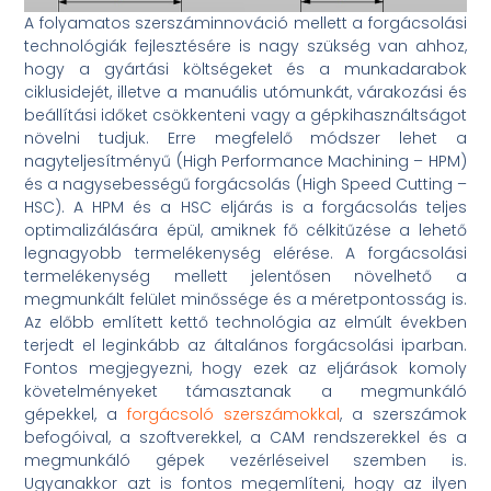
A folyamatos szerszáminnováció mellett a forgácsolási
technológiák fejlesztésére is nagy szükség van ahhoz,
hogy a gyártási költségeket és a munkadarabok
ciklusidejét, illetve a manuális utómunkát, várakozási és
beállítási időket csökkenteni vagy a gépkihasználtságot
növelni tudjuk. Erre megfelelő módszer lehet a
nagyteljesítményű (High Performance Machining – HPM)
és a nagysebességű forgácsolás (High Speed Cutting –
HSC). A HPM és a HSC eljárás is a forgácsolás teljes
optimalizálására épül, amiknek fő célkitűzése a lehető
legnagyobb termelékenység elérése. A forgácsolási
termelékenység mellett jelentősen növelhető a
megmunkált felület minőssége és a méretpontosság is.
Az előbb említett kettő technológia az elmúlt években
terjedt el leginkább az általános forgácsolási iparban.
Fontos megjegyezni, hogy ezek az eljárások komoly
követelményeket támasztanak a megmunkáló
gépekkel, a
forgácsoló szerszámokkal
, a szerszámok
befogóival, a szoftverekkel, a CAM rendszerekkel és a
megmunkáló gépek vezérléseivel szemben is.
Ugyanakkor azt is fontos megemlíteni, hogy az ilyen