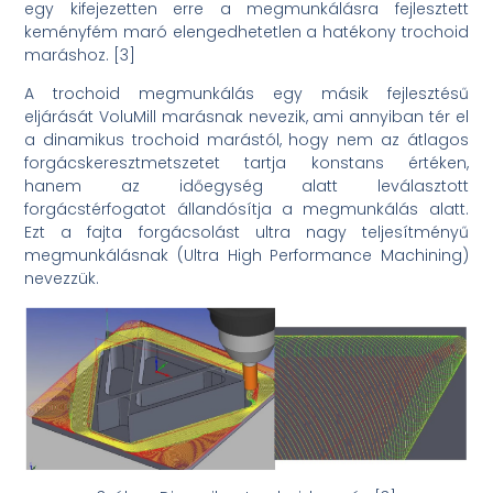
egy kifejezetten erre a megmunkálásra fejlesztett
keményfém maró elengedhetetlen a hatékony trochoid
maráshoz. [3]
A trochoid megmunkálás egy másik fejlesztésű
eljárását VoluMill marásnak nevezik, ami annyiban tér el
a dinamikus trochoid marástól, hogy nem az átlagos
forgácskeresztmetszetet tartja konstans értéken,
hanem az időegység alatt leválasztott
forgácstérfogatot állandósítja a megmunkálás alatt.
Ezt a fajta forgácsolást ultra nagy teljesítményű
megmunkálásnak (Ultra High Performance Machining)
nevezzük.