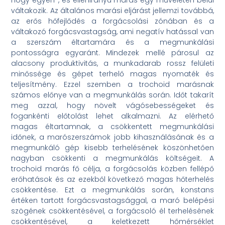
hogy egyen-, és ellenirányú marás egy műveleten belül
váltakozik. Az általános marási eljárást jellemzi továbbá,
az erős hőfejlődés a forgácsolási zónában és a
váltakozó forgácsvastagság, ami negatív hatással van
a szerszám éltartamára és a megmunkálási
pontosságra egyaránt. Mindezek mellé párosul az
alacsony produktivitás, a munkadarab rossz felületi
minőssége és gépet terhelő magas nyomaték és
teljesítmény. Ezzel szemben a trochoid marásnak
számos előnye van a megmunkálás során. Időt takarít
meg azzal, hogy növelt vágósebességeket és
fogankénti előtolást lehet alkalmazni. Az elérhető
magas éltartamnak, a csökkentett megmunkálási
időnek, a marószerszámok jobb kihasználásának és a
megmunkáló gép kisebb terhelésének köszönhetően
nagyban csökkenti a megmunkálás költségeit. A
trochoid marás fő célja, a forgácsolás közben fellépő
erőhatások és az ezekből következő magas hőterhelés
csökkentése. Ezt a megmunkálás során, konstans
értéken tartott forgácsvastagsággal, a maró belépési
szögének csökkentésével, a forgácsoló él terhelésének
csökkentésével, a keletkezett hőmérséklet