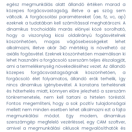
egész megmunkálás alatt állandó értéken marad a
közepes forgácsvastagság, illetve a φs szög sem
változik. A forgácsolási paramétereket (ae, fz, vc, ap)
ezeknek a tudatában kell számítással meghatározni. A
dinamikus trochoidális marás előnyei közé sorolható,
hogy a viszonylag kicsi oldalirányú fogásvételnek
köszönhetően, magas vágósebességeket lehet
alkalmazni, illetve akár 3xD mértékig is növelhető az
axiális fogásvétel. Ezeknek köszönhetően maximálisan ki
lehet használni a forgácsoló szerszám teljes élszalagját,
ami a termelékenység növekedéséhez vezet. Az állandó
közepes forgácsvastagságnak köszönhetően, a
forgácsoló élet folyamatos, állandó erők terhelik, így
nincs dinamikus igénybevétel. A konstans terhelésnek
és hőterhelés miatt, könnyen előre jelezhető a szerszám
tönkremenetele, nem kell tartani a hirtelen töréstől.
Fontos megemlíteni, hogy a sok pozitív tulajdonságai
mellett nem minden esetben lehet alkalmazni ezt a fajta
megmunkálási módot. Egy modern, dinamikus
szerszámgép megfelelő vezérléssel, egy CAM szoftver,
amivel a megmunkálási ciklusok megvalósíthatók és