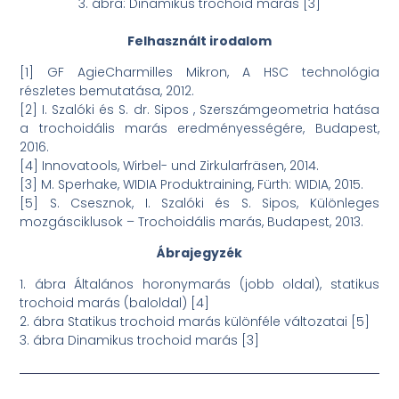
3. ábra: Dinamikus trochoid marás [3]
Felhasznált irodalom
[1] GF AgieCharmilles Mikron, A HSC technológia
részletes bemutatása, 2012.
[2] I. Szalóki és S. dr. Sipos , Szerszámgeometria hatása
a trochoidális marás eredményességére, Budapest,
2016.
[4] Innovatools, Wirbel- und Zirkularfräsen, 2014.
[3] M. Sperhake, WIDIA Produktraining, Fürth: WIDIA, 2015.
[5] S. Csesznok, I. Szalóki és S. Sipos, Különleges
mozgásciklusok – Trochoidális marás, Budapest, 2013.
Ábrajegyzék
1. ábra Általános horonymarás (jobb oldal), statikus
trochoid marás (baloldal) [4]
2. ábra Statikus trochoid marás különféle változatai [5]
3. ábra Dinamikus trochoid marás [3]