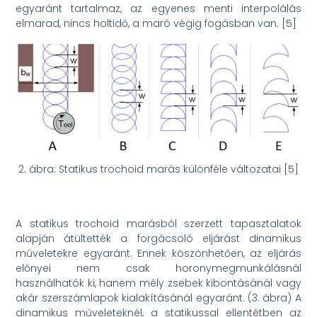
egyaránt tartalmaz, az egyenes menti interpolálás
elmarad, nincs holtidő, a maró végig fogásban van. [5]
2. ábra: Statikus trochoid marás különféle változatai [5]
A statikus trochoid marásból szerzett tapasztalatok
alapján átültették a forgácsoló eljárást dinamikus
műveletekre egyaránt. Ennek köszönhetően, az eljárás
előnyei nem csak horonymegmunkálásnál
használhatók ki, hanem mély zsebek kibontásánál vagy
akár szerszámlapok kialakításánál egyaránt. (3. ábra) A
dinamikus műveleteknél, a statikussal ellentétben az