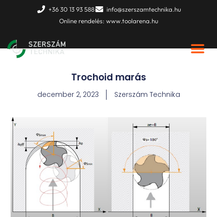
Skip
+36 30 13 93 588
info@szerszamtechnika.hu
to
Online rendelés: www.toolarena.hu
content
Trochoid marás
december 2, 2023
Szerszám Technika