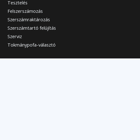
Tesztelés
Felszerszámozás
Szerszámraktározás
Szerszámtartó felújítás
Szerviz
Tokmánypofa-választó
Elérhetőségek
Kapcsolat
+36 30 13 93 588
info@szerszamtechnika.hu