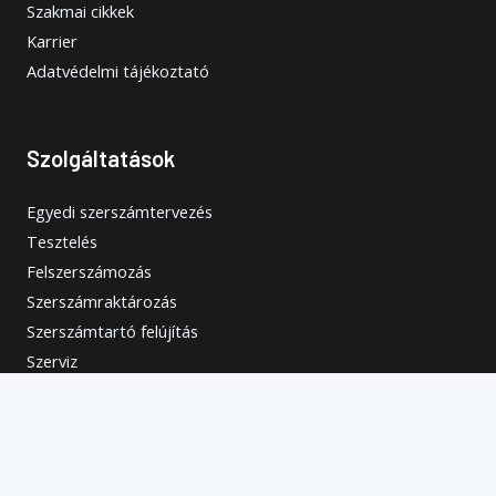
Szakmai cikkek
Karrier
Adatvédelmi tájékoztató
Szolgáltatások
Egyedi szerszámtervezés
Tesztelés
Felszerszámozás
Szerszámraktározás
Szerszámtartó felújítás
Szerviz
Tokmánypofa-választó
Elérhetőségek